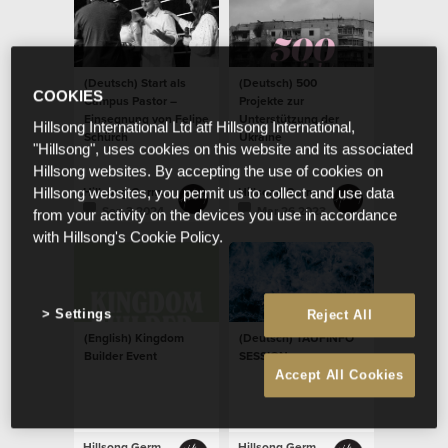
(Deutsch) Start als
(Deutsch) 500
COOKIES
Campus Pastor –
Projekte zur
Einsegnung von Felipe
Unterstützung der
Hillsong International Ltd atf Hillsong International,
Schürch
Ukraine
"Hillsong", uses cookies on this website and its associated
Hillsong websites. By accepting the use of cookies on
Hillsong Germany
Hillsong Germany
Hillsong websites, you permit us to collect and use data
Sep 3 2024
Mar 26 2023
from your activity on the devices you use in accordance
with Hillsong's Cookie Policy.
Settings
Reject All
(English) Kingdom
(Deutsch) TAUFINFO
Builder Event
SESSION
Accept All Cookies
Hillsong Germany
Hillsong Germany