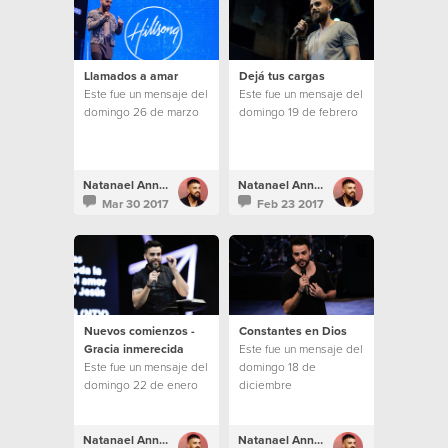
Llamados a amar
Dejá tus cargas
Este fue un mensaje del
Este fue un mensaje del
domingo 26 de marzo
domingo 19 de febrero
Natanael Annacondia
Natanael Annacondia
Mar 30 2017
Feb 23 2017
Nuevos comienzos -
Constantes en Dios
Gracia inmerecida
Este fue un mensaje del
Este fue un mensaje del
domingo 18 de
domingo 22 de enero
diciembre
Natanael Annacondia
Natanael Annacondia