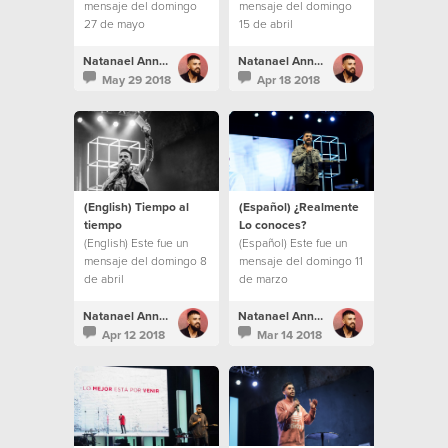
mensaje del domingo
mensaje del domingo
27 de mayo
15 de abril
Natanael Annacondia
Natanael Annacondia
May 29 2018
Apr 18 2018
(English) Tiempo al
(Español) ¿Realmente
tiempo
Lo conoces?
(English) Este fue un
(Español) Este fue un
mensaje del domingo 8
mensaje del domingo 11
de abril
de marzo
Natanael Annacondia
Natanael Annacondia
Apr 12 2018
Mar 14 2018