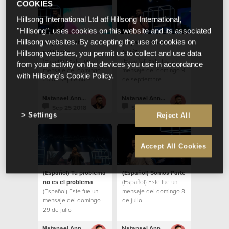
COOKIES
Hillsong International Ltd atf Hillsong International,
"Hillsong", uses cookies on this website and its associated
(Español) Estas
(Español) Donde esta
Hillsong websites. By accepting the use of cookies on
calificado
tu fé?
Hillsong websites, you permit us to collect and use data
(Español) Este fue un
(Español) Este fue un
from your activity on the devices you use in accordance
mensaje del domingo
mensaje del domingo 9
with Hillsong's Cookie Policy.
23 de septiembre
de septiembre
Natanael Annacondia
Natanael Annacondia
Sep 25 2018
Sep 13 2018
Settings
Reject All
Accept All Cookies
(Español) Tu problema
(Español) Somos Parte
no es el problema
(Español) Este fue un
(Español) Este fue un
mensaje del domingo 8
mensaje del domingo
de julio
29 de julio
Natanael Annacondia
Natanael Annacondia