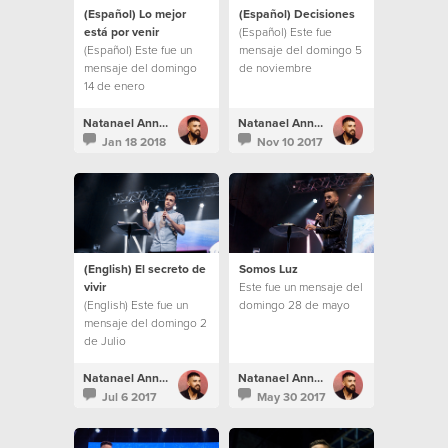
(Español) Lo mejor
(Español) Decisiones
está por venir
(Español) Este fue
(Español) Este fue un
mensaje del domingo 5
mensaje del domingo
de noviembre
14 de enero
Natanael Annacondia
Natanael Annacondia
Jan 18 2018
Nov 10 2017
(English) El secreto de
Somos Luz
vivir
Este fue un mensaje del
(English) Este fue un
domingo 28 de mayo
mensaje del domingo 2
de Julio
Natanael Annacondia
Natanael Annacondia
Jul 6 2017
May 30 2017