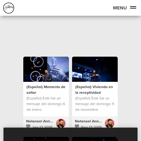
MENU
(Español) Momento de
(Español) Viviendo en
soltar
la receptividad
(Español) Este fue un
(Español) Este fue un
mensaje del domingo 6
mensaje del domingo 11
de enero
de noviembre
Natanael Annacondia
Natanael Annacondia
Jan 12 2019
Nov 13 2018