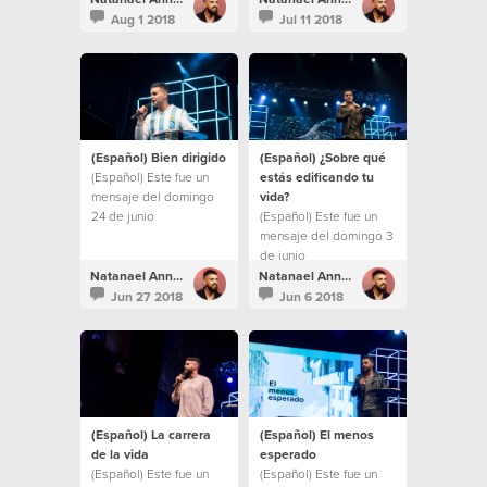
Aug 1 2018
Jul 11 2018
(Español) Bien dirigido
(Español) ¿Sobre qué
(Español) Este fue un
estás edificando tu
mensaje del domingo
vida?
24 de junio
(Español) Este fue un
mensaje del domingo 3
de junio
Natanael Annacondia
Natanael Annacondia
Jun 27 2018
Jun 6 2018
(Español) La carrera
(Español) El menos
de la vida
esperado
(Español) Este fue un
(Español) Este fue un