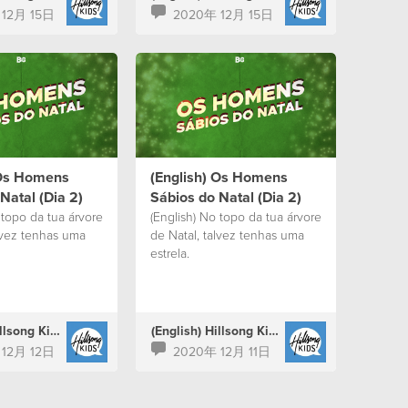
 12月 15日
2020年 12月 15日
 Os Homens
(English) Os Homens
Natal (Dia 2)
Sábios do Natal (Dia 2)
 topo da tua árvore
(English) No topo da tua árvore
lvez tenhas uma
de Natal, talvez tenhas uma
estrela.
(English) Hillsong Kids Portugal
(English) Hillsong Kids Portugal
 12月 12日
2020年 12月 11日