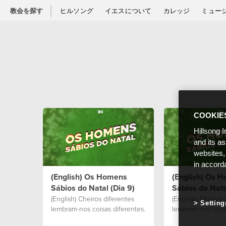
教会を探す
ヒルソング
イエスについて
カレッジ
ミュー
COOKIE
Hillsong I
and its a
websites,
in accord
(English) Os Homens
(English) Os 
Sábios do Natal (Dia 9)
Sábios do Nata
(English) Cheiros diferentes
(English) Cheiros 
Setting
lembram-nos coisas diferentes.
lembram-nos coisa