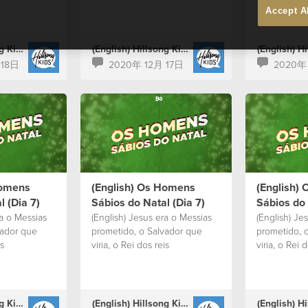
Accept A
(English) Hillsong Kids Portugal
(English) Hillsong Kids Portugal
 18日
2020年 12月 17日
2020年 
Homens
(English) Os Homens
(English)
l (Dia 7)
Sábios do Natal (Dia 7)
Sábios do 
ra o Messias
(English) Jesus era o Messias
(English) Je
vador que
prometido, o Salvador que
prometido, 
is
viria, o Rei dos reis
viria, o Rei d
(English) Hillsong Kids Portugal
(English) Hillsong Kids Portugal