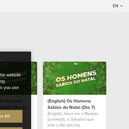
this website
ong
ces you use
 Os Homens
(English) Os Homens
Natal (Dia 6)
Sábios do Natal (Dia 7)
l o sítio mais
(English) Jesus era o Messias
ct All
nde já viajaste?
prometido, o Salvador que
viria, o Rei dos reis