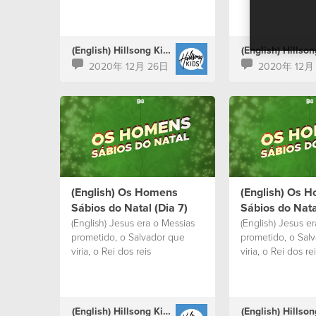
(English) Hillsong Kids Portugal
2020年 12月 26日
2020年 12月
(English) Os Homens
(English) Os 
Sábios do Natal (Dia 7)
Sábios do Nata
(English) Jesus era o Messias
(English) Jesus e
prometido, o Salvador que
prometido, o Sal
viria, o Rei dos reis
viria, o Rei dos re
(English) Hillsong Kids Portugal