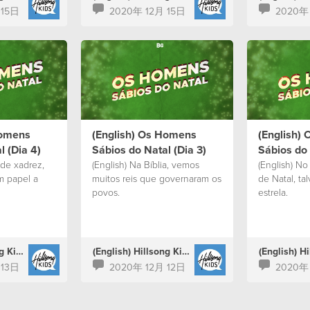
 15日
2020年 12月 15日
2020年
Homens
(English) Os Homens
(English)
l (Dia 4)
Sábios do Natal (Dia 3)
Sábios do 
 de xadrez,
(English) Na Bíblia, vemos
(English) No
m papel a
muitos reis que governaram os
de Natal, ta
povos.
estrela.
(English) Hillsong Kids Portugal
(English) Hillsong Kids Portugal
 13日
2020年 12月 12日
2020年