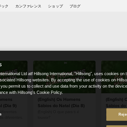
ジック
カンファレンス
ショップ
ブログ
S
nternational Ltd atf Hillsong International, "Hillsong", uses cookies on 
ssociated Hillsong websites. By accepting the use of cookies on Hills
 you permit us to collect and use data from your activity on the devi
ance with Hillsong's Cookie Policy.
Homens
(English) Os Homens
(English)
l (Dia 9)
Sábios do Natal (Dia 8)
Sábios do 
diferentes
(English) O que para ti é
(English) Qua
s
Reje
s diferentes.
louvor?
longe para o