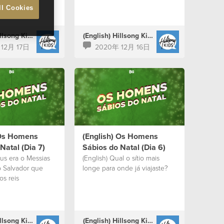
ll Cookies
(English) Hillsong Kids Portugal
(English) Hillsong Kids Portugal
12月 17日
2020年 12月 16日
 Os Homens
(English) Os Homens
Natal (Dia 7)
Sábios do Natal (Dia 6)
sus era o Messias
(English) Qual o sítio mais
o Salvador que
longe para onde já viajaste?
os reis
(English) Hillsong Kids Portugal
(English) Hillsong Kids Portugal