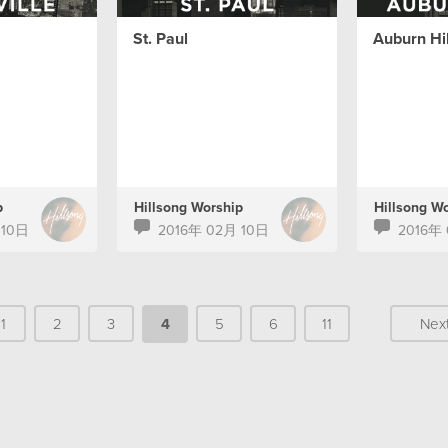
St. Paul
Auburn Hil
p
Hillsong Worship
Hillsong W
 10日
2016年 02月 10日
2016年
1
2
3
4
5
6
11
Nex