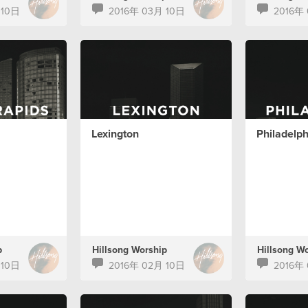
 10日
2016年 03月 10日
2016年
Lexington
Philadelph
p
Hillsong Worship
Hillsong W
 10日
2016年 02月 10日
2016年