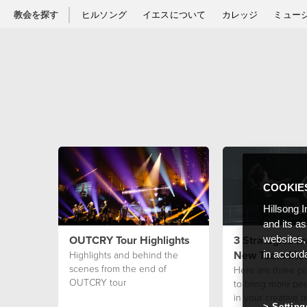
教会を探す
ヒルソング
イエスについて
カレッジ
ミュー
COOKIE
Hillsong I
and its a
OUTCRY Tour Highlights
3 Strategies fo
websites,
New Team Me
Highlights and behind the
in accord
scenes from the end of
Here are three pr
OUTCRY tour
to bring more pe
in your creative t
Setting