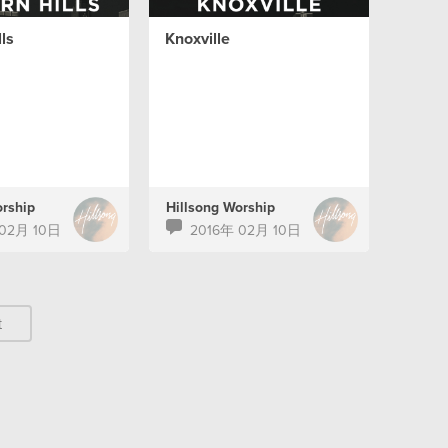
ls
Knoxville
orship
Hillsong Worship
 02月 10日
2016年 02月 10日
t