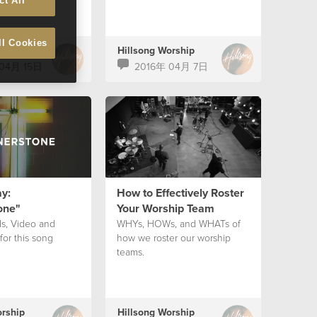
ct All
ll Cookies
orship
Hillsong Worship
 04月 15日
2016年 04月 7日
y:
How to Effectively Roster
one"
Your Worship Team
ds, Video and
WHYs, HOWs, and WHATs of
for this song
how we roster our worship
teams.
orship
Hillsong Worship