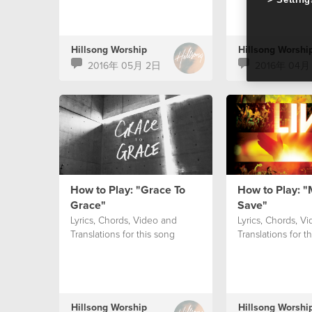
Hillsong Worship
Hillsong Worshi
2016年 05月 2日
2016年 04月
How to Play: "Grace To
How to Play: "
Grace"
Save"
Lyrics, Chords, Video and
Lyrics, Chords, V
Translations for this song
Translations for t
Hillsong Worship
Hillsong Worshi