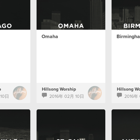
Omaha
Birmingh
p
Hillsong Worship
Hillsong W
 10日
2016年 02月 10日
2016年