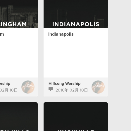
am
Indianapolis
orship
Hillsong Worship
 02月 10日
2016年 02月 10日