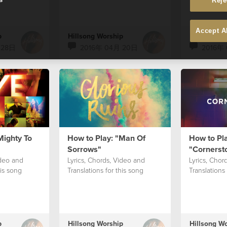
Reje
Accept A
p
Hillsong Worship
Hillsong W
 28日
2016年 04月 20日
2016年
Mighty To
How to Play: "Man Of
How to Pla
Sorrows"
"Cornerst
ideo and
Lyrics, Chords, Video and
Lyrics, Chor
his song
Translations for this song
Translations 
p
Hillsong Worship
Hillsong W