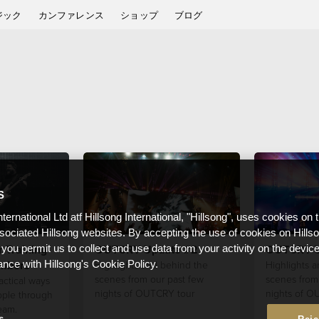
ジック
カンファレンス
ショップ
ブログ
S
nternational Ltd atf Hillsong International, "Hillsong", uses cookies on 
ssociated Hillsong websites. By accepting the use of cookies on Hills
r Training
OUTCRY Update #2
OUTCRY U
 you permit us to collect and use data from your activity on the devi
mbers
Highlights and behind the
Highlights 
ance with Hillsong's Cookie Policy.
scenes from our past few
scenes from 
actical ways
nights of OUTCRY tour
nights of O
ople through
eam.
s