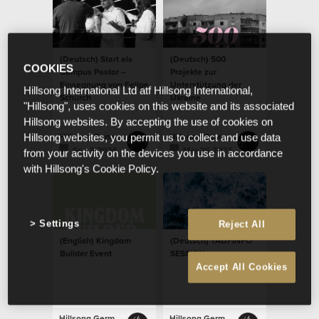
(Deutsch) Start als
(Deutsch) 500
COOKIES
Campus Pastor –
Projekte zur
Einsegnung von Felipe
Unterstützung der
Hillsong International Ltd atf Hillsong International,
Schürch
Ukraine
"Hillsong", uses cookies on this website and its associated
Hillsong websites. By accepting the use of cookies on
Hillsong Germany
Hillsong Germany
Hillsong websites, you permit us to collect and use data
Sep 3 2024
Mar 26 2023
from your activity on the devices you use in accordance
with Hillsong's Cookie Policy.
Settings
Reject All
(English) Kingdom
(Deutsch) TAUFINFO
Builder Event
SESSION
Accept All Cookies
Hillsong Germany
Hillsong Germany