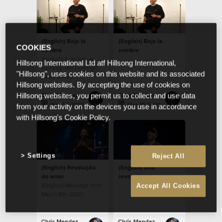
(English) Bajo la
(English) Bajo la
COOKIES
sombra
sombra
(English) Este fue un
Hillsong International Ltd atf Hillsong International,
mensaje del Domingo
"Hillsong", uses cookies on this website and its associated
15 de marzo
Hillsong websites. By accepting the use of cookies on
Chris Mendez
Chris Mendez
Hillsong websites, you permit us to collect and use data
Mar 15 2020
Mar 15 2020
from your activity on the devices you use in accordance
with Hillsong's Cookie Policy.
Settings
Reject All
(English) Revolução
(English) Una
do amor
revolución de amor
(English) Message from
Accept All Cookies
March 8th, 2020.
Chris Mendez
Chris Mendez