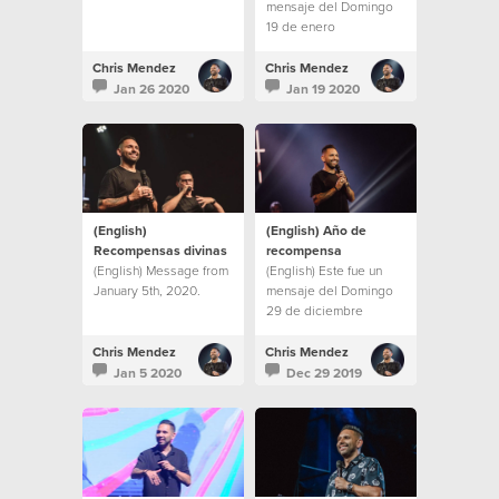
mensaje del Domingo
19 de enero
Chris Mendez
Chris Mendez
Jan 26 2020
Jan 19 2020
(English)
(English) Año de
Recompensas divinas
recompensa
(English) Message from
(English) Este fue un
January 5th, 2020.
mensaje del Domingo
29 de diciembre
Chris Mendez
Chris Mendez
Jan 5 2020
Dec 29 2019