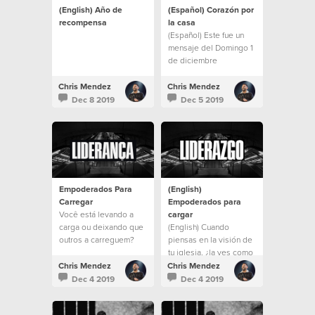
(English) Año de
(Español) Corazón por
recompensa
la casa
(Español) Este fue un
mensaje del Domingo 1
de diciembre
Chris Mendez
Chris Mendez
Dec 8 2019
Dec 5 2019
Empoderados Para
(English)
Carregar
Empoderados para
Você está levando a
cargar
carga ou deixando que
(English) Cuando
outros a carreguem?
piensas en la visión de
tu iglesia, ¿la ves como
la visión de los
Chris Mendez
Chris Mendez
pastores o también
Dec 4 2019
Dec 4 2019
como tuya propia? Si
adoptamos la visión