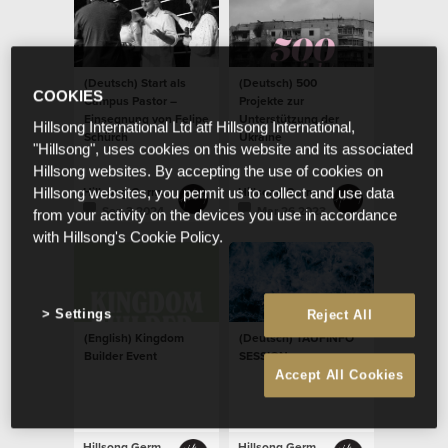
(Deutsch) Start als
(Deutsch) 500
COOKIES
Campus Pastor –
Projekte zur
Einsegnung von Felipe
Unterstützung der
Hillsong International Ltd atf Hillsong International,
Schürch
Ukraine
"Hillsong", uses cookies on this website and its associated
Hillsong websites. By accepting the use of cookies on
Hillsong Germany
Hillsong Germany
Hillsong websites, you permit us to collect and use data
Sep 3 2024
Mar 26 2023
from your activity on the devices you use in accordance
with Hillsong's Cookie Policy.
Settings
Reject All
(English) Kingdom
(Deutsch) TAUFINFO
Builder Event
SESSION
Accept All Cookies
Hillsong Germany
Hillsong Germany