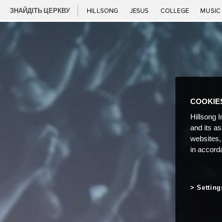
ЗНАЙДІТЬ ЦЕРКВУ
HILLSONG
JESUS
COLLEGE
MUSI
COOKIE
Hillsong I
and its a
websites,
in accord
Setting