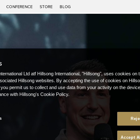
C
CONFERENCE
STORE
BLOG
S
nternational Ltd atf Hillsong International, "Hillsong", uses cookies on 
ssociated Hillsong websites. By accepting the use of cookies on Hills
 you permit us to collect and use data from your activity on the devi
ance with Hillsong's Cookie Policy.
s
Reje
Accept A