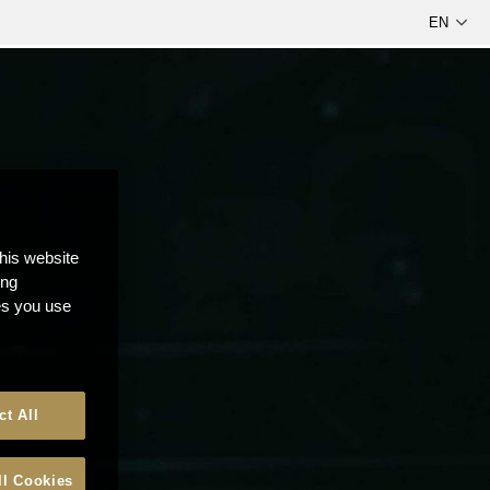
this website
ong
ces you use
ct All
ll Cookies