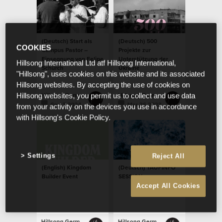
(Deutsch) Start als
(Deutsch) 500
COOKIES
Campus Pastor –
Projekte zur
Einsegnung von Felipe
Unterstützung der
Hillsong International Ltd atf Hillsong International,
Schürch
Ukraine
"Hillsong", uses cookies on this website and its associated
Hillsong websites. By accepting the use of cookies on
Hillsong Germany
Hillsong Germany
Hillsong websites, you permit us to collect and use data
Sep 3 2024
Mar 26 2023
from your activity on the devices you use in accordance
with Hillsong's Cookie Policy.
Settings
Reject All
(English) Kingdom
(Deutsch) TAUFINFO
Builder Event
SESSION
Accept All Cookies
Hillsong Germany
Hillsong Germany