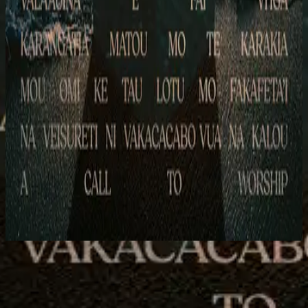
Hillsong Chapel
A Call To Worship
2024
A Call To Worship
Jetzt anhören