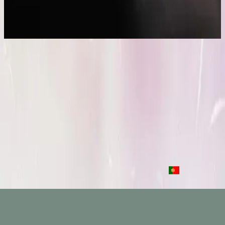
Toen Werd Het Licht
2017
Toen Werd Het Licht
Let There Be Light - Live
2016
•
Let there be light.
•
Hillsong Worship
Que Sea La Luz
2017
•
El Eco De Su Voz
•
Hillsong En Español
Que la lumière soit
2017
•
que la lumière soit.
•
Hillsong en francés
Toen Werd Het Licht
2017
•
Toen Werd Het Licht
•
Hillsong en neerlandés
Да будет свет
2017
•
Да будет свет
•
Hillsong in Russian
Que Haja Luz
2018
•
quão lindo esse nome.
•
Hillsong in Portuguese
Escuchar ahora