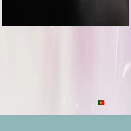
que la lumière soit.
2017
Que la lumière soit
Let There Be Light - Live
2016
•
Let there be light.
•
Hillsong Worship
Que Sea La Luz
2017
•
El Eco De Su Voz
•
Hillsong En Español
Que la lumière soit
2017
•
que la lumière soit.
•
Hillsong in French
Toen Werd Het Licht
2017
•
Toen Werd Het Licht
•
Hillsong in Dutch
Да будет свет
2017
•
Да будет свет
•
Hillsong in Russian
Que Haja Luz
2018
•
quão lindo esse nome.
•
Hillsong in Portuguese
Makinig na