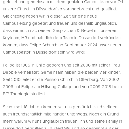
geleitet und gemeinsam mit dem genialen Campusteam vor Ort
unsere Church in Düsseldorf so vorangebracht und gestärkt.
Gleichzeitig haben wir in dieser Zeit für eine neue
Campusleitung gebetet und freuen uns deshalb unglaublich,
dass wir euch nach vielen Gesprächen & Gebet mit unserem
Keyteam, HR und natürlich dem Team in Düsseldorf verkünden
können, dass Felipe Schürch ab September 2024 unser neuer
Campuspastor in Düsseldorf sein wird wird!
Felipe ist 1985 in Chile geboren und seit 2006 mit seiner Frau
Debbie verheiratet. Gemeinsam haben die beiden vier Kinder.
Seit 2010 leitet er die Passion Church in Offenburg. Von 2002-
2006 hat Felipe am Hillsong College und von 2009-2015 beim
BfP Theologie studiert.
Schon seit 18 Jahren kennen wir uns persönlich, sind seitdem
auch freundschaftlich miteinander unterwegs. Noch ein Grund
mehr, warum wir uns unglaublich freuen, ihn und seine Family in
Düsseldorf begrüßen zu dürfen! Wir sind so gespannt auf das,