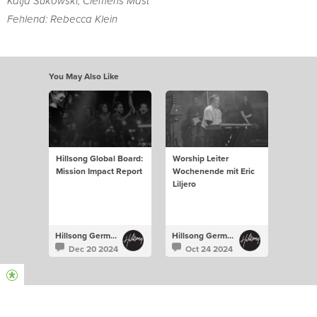
Katja Sukowski, Clemens Mast
Fehlend: Rebecca Klein
You May Also Like
Hillsong Global Board:
Worship Leiter
Mission Impact Report
Wochenende mit Eric
Liljero
Hillsong Germany
Hillsong Germany
Dec 20 2024
Oct 24 2024