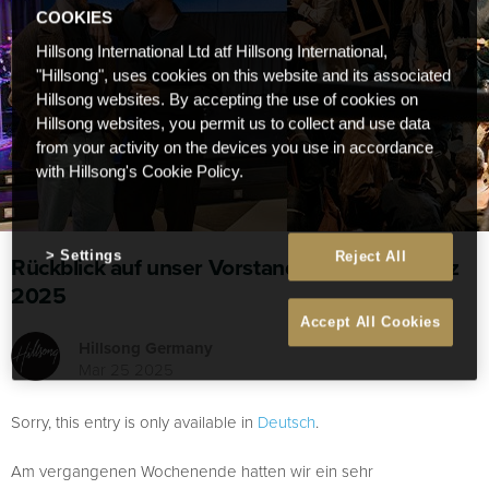
COOKIES
Hillsong International Ltd atf Hillsong International,
"Hillsong", uses cookies on this website and its associated
Hillsong websites. By accepting the use of cookies on
Hillsong websites, you permit us to collect and use data
from your activity on the devices you use in accordance
with Hillsong's Cookie Policy.
Settings
Reject All
Rückblick auf unser Vorstandstreffen im März
2025
Accept All Cookies
Hillsong Germany
Mar 25 2025
Sorry, this entry is only available in
Deutsch
.
Am vergangenen Wochenende hatten wir ein sehr