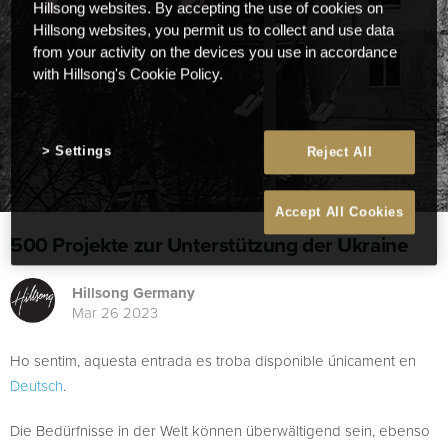
Hillsong websites. By accepting the use of cookies on
Hillsong websites, you permit us to collect and use data
from your activity on the devices you use in accordance
with Hillsong's Cookie Policy.
Settings
Reject All
Accept All Cookies
500 Projekte zur Unterstützung der Ukraine
Hillsong Germany
Mar 26 2023
Ho sentim, aquesta entrada es troba disponible únicament en
Deutsch
.
Die Bedürfnisse in der Welt können überwältigend sein, ebenso