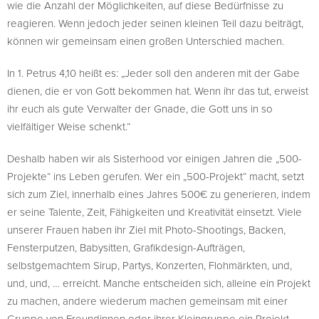
wie die Anzahl der Möglichkeiten, auf diese Bedürfnisse zu
reagieren. Wenn jedoch jeder seinen kleinen Teil dazu beiträgt,
können wir gemeinsam einen großen Unterschied machen.
In 1. Petrus 4,10 heißt es: „Jeder soll den anderen mit der Gabe
dienen, die er von Gott bekommen hat. Wenn ihr das tut, erweist
ihr euch als gute Verwalter der Gnade, die Gott uns in so
vielfältiger Weise schenkt.“
Deshalb haben wir als Sisterhood vor einigen Jahren die „500-
Projekte“ ins Leben gerufen. Wer ein „500-Projekt“ macht, setzt
sich zum Ziel, innerhalb eines Jahres 500€ zu generieren, indem
er seine Talente, Zeit, Fähigkeiten und Kreativität einsetzt. Viele
unserer Frauen haben ihr Ziel mit Photo-Shootings, Backen,
Fensterputzen, Babysitten, Grafikdesign-Aufträgen,
selbstgemachtem Sirup, Partys, Konzerten, Flohmärkten, und,
und, und, … erreicht. Manche entscheiden sich, alleine ein Projekt
zu machen, andere wiederum machen gemeinsam mit einer
Gruppe von Freundinnen oder ihrer Kleingruppe ein Projekt.