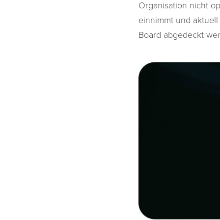
Organisation nicht op
einnimmt und aktuell
Board abgedeckt we