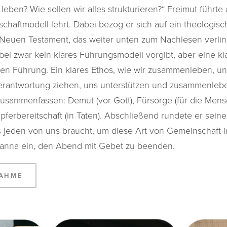
 leben? Wie sollen wir alles strukturieren?“ Freimut führte 
schaftmodell lehrt. Dabei bezog er sich auf ein theologis
Neuen Testament, das weiter unten zum Nachlesen verlink
Bibel zwar kein klares Führungsmodell vorgibt, aber eine k
chen Führung. Ein klares Ethos, wie wir zusammenleben, u
erantwortung ziehen, uns unterstützen und zusammenleben
 zusammenfassen: Demut (vor Gott), Fürsorge (für die Men
pferbereitschaft (in Taten). Abschließend rundete er sein
s jeden von uns braucht, um diese Art von Gemeinschaft i
oanna ein, den Abend mit Gebet zu beenden.
NAHME