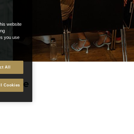
this website
ong
ces you use
ct All
 Kirche
ll Cookies