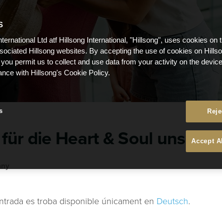
S
nternational Ltd atf Hillsong International, "Hillsong", uses cookies on 
ssociated Hillsong websites. By accepting the use of cookies on Hills
 you permit us to collect and use data from your activity on the devi
ance with Hillsong's Cookie Policy.
s
Reje
für die Heart & Soul unserer
Accept A
any
ntrada es troba disponible únicament en
Deutsch
.