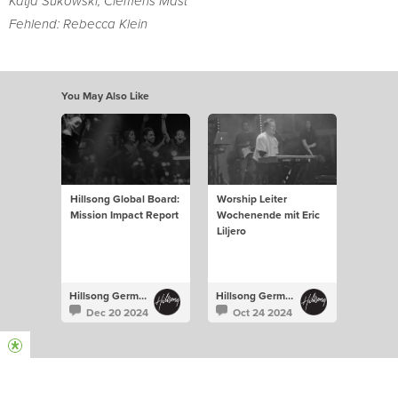
Katja Sukowski, Clemens Mast
Fehlend: Rebecca Klein
You May Also Like
Hillsong Global Board:
Worship Leiter
Mission Impact Report
Wochenende mit Eric
Liljero
Hillsong Germany
Hillsong Germany
Dec 20 2024
Oct 24 2024