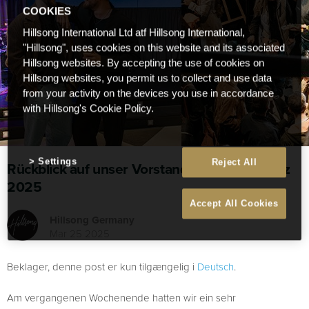
COOKIES
Hillsong International Ltd atf Hillsong International,
"Hillsong", uses cookies on this website and its associated
Hillsong websites. By accepting the use of cookies on
Hillsong websites, you permit us to collect and use data
from your activity on the devices you use in accordance
with Hillsong's Cookie Policy.
Settings
Reject All
Rückblick auf unser Vorstandstreffen im März
2025
Accept All Cookies
Hillsong Germany
Mar 25 2025
Beklager, denne post er kun tilgængelig i
Deutsch
.
Am vergangenen Wochenende hatten wir ein sehr