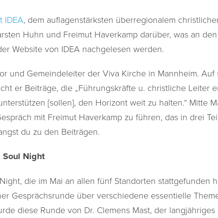
it IDEA
, dem auflagenstärksten überregionalem christlic
arsten Huhn und Freimut Haverkamp darüber, was an den 
 der Website von IDEA nachgelesen werden.
stor und Gemeindeleiter der Viva Kirche in Mannheim. Auf 
icht er Beiträge, die „Führungskräfte u. christliche Leiter e
unterstützen [sollen], den Horizont weit zu halten.“ Mitte M
Gespräch mit Freimut Haverkamp zu führen, das in drei Te
ngst du zu den Beiträgen.
& Soul Night
Night, die im Mai an allen fünf Standorten stattgefunden h
er Gesprächsrunde über verschiedene essentielle Them
urde diese Runde von Dr. Clemens Mast, der langjähriges 