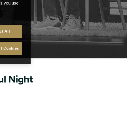
ces you use
ct All
ll Cookies
ul Night