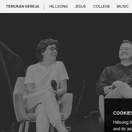
TEMUKAN GEREJA
HILLSONG
JESUS
COLLEGE
MUSIC
COOKIE
Hillsong I
and its a