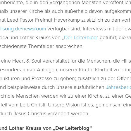
nberichte, die in den vergangenen Monaten veröffentlicht
halb unserer Kirche als auch außerhalb davon aufgekomm
hat Lead Pastor Freimut Haverkamp zusätzlich zu den v
illsong.de/newsroom
verfügbar sind, Interviews mit der e
dea und Lothar Krauss von „
Der Leiterblog
“ geführt, die 
schiedenste Themfelder ansprechen.
ine Heart & Soul veranstaltet für die Menschen, die Hill
besonders unser Anliegen, unserer Kirche Klarheit zu brin
Strukturen und Prozesse zu geben; zusätzlich zu der Offen
 und beispielsweise durch unsere ausführlichen
Jahresberi
ch die Menschen werden wir zu einer Kirche, zu einer G
Teil vom Leib Christi. Unsere Vision ist es, gemeinsam ei
durch Jesus Christus verändert werden.
und Lothar Krauss von „Der Leiterblog”