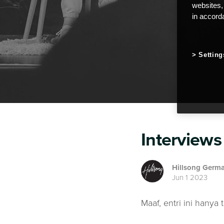
websites,
in accord
Setting
Interviews
Hillsong Germ
Jun 1 2023
Maaf, entri ini hanya 