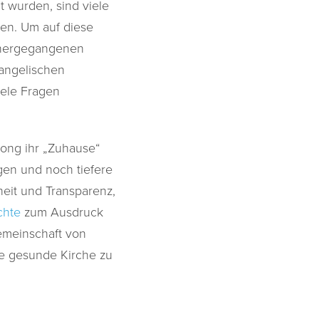
 wurden, sind viele
en. Um auf diese
orhergegangenen
vangelischen
viele Fragen
song ihr „Zuhause“
gen und noch tiefere
heit und Transparenz,
chte
zum Ausdruck
emeinschaft von
ne gesunde Kirche zu