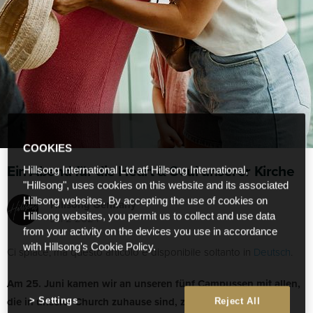
COOKIES
Ein Abend für die Heart & Soul unserer Kirche
Hillsong International Ltd atf Hillsong International,
"Hillsong", uses cookies on this website and its associated
Hillsong websites. By accepting the use of cookies on
Hillsong Germany
Jul 2 2024
Hillsong websites, you permit us to collect and use data
from your activity on the devices you use in accordance
with Hillsong's Cookie Policy.
Ci spiace, ma questo articolo è disponibile soltanto in
Deutsch
.
Am 25. Juni kamen wir an unseren fünf Campussen mit allen,
die in unserer Church zuhause sind, zu einer Heart & Soul
Settings
Reject All