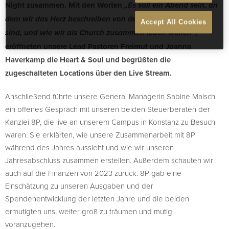
Night zusammen. Mit den Worten
„Es soll ein Abend sein, an
dem wir das Herz beschreiben von dem, wer wir als Church
Accept All Cookies
,
sind, und wie wir als Church zusammen leben wollen“
eröffneten unsere Lead Pastoren Freimut und Joanna
Haverkamp die Heart & Soul und begrüßten die
zugeschalteten Locations über den Live Stream.
Anschließend führte unsere General Managerin Sabine Maisch
ein offenes Gespräch mit unseren beiden Steuerberaten der
Kanzlei 8P, die live an unserem Campus in Konstanz zu Besuch
waren. Sie erklärten, wie unsere Zusammenarbeit mit 8P
während des Jahres aussieht und wie wir unseren
Jahresabschluss zusammen erstellen. Außerdem schauten wir
auch auf die Finanzen von 2023 zurück. 8P gab eine
Einschätzung zu unseren Ausgaben und der
Spendenentwicklung der letzten Jahre und die beiden
ermutigten uns, weiter groß zu träumen und mutig
voranzugehen.