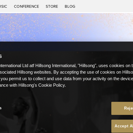
USIC
CONFERENCE
STORE
BLOG
S
nternational Ltd atf Hillsong International, "Hillsong", uses cookies on 
ssociated Hillsong websites. By accepting the use of cookies on Hills
 you permit us to collect and use data from your activity on the devi
ance with Hillsong's Cookie Policy.
s
Reje
Accept A