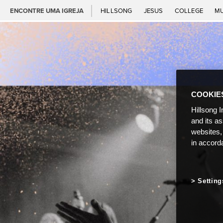
ENCONTRE UMA IGREJA
HILLSONG
JESUS
COLLEGE
M
COOKIE
Hillsong I
and its a
websites,
in accord
Setting