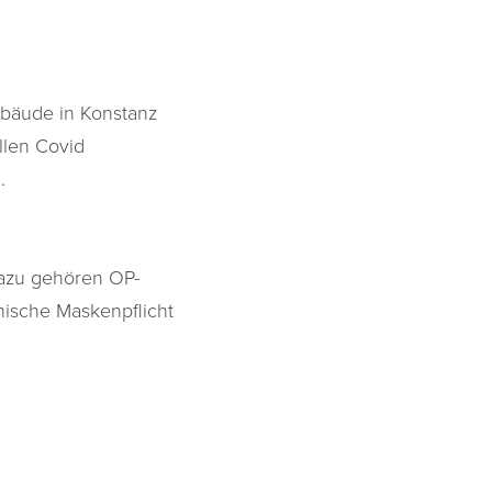
äude in Konstanz
llen Covid
n.
 dazu gehören OP-
nische
Maskenpflicht