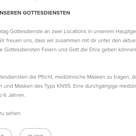
NSEREN GOTTESDIENSTEN
ntag Gottesdienste an zwei
Locations in
unserem Hauptgeb
Wir freuen
uns,
dass
wir zusammen mit dir unter den aktue
e Gottesdiensten
Feiern und Gott die
Ehre
geben könne
!
ttesdiensten die Pflicht, medizinische Masken zu tragen,
n und Masken des Typs
KN95
. Eine durchgängige
medizi
ab 6 Jahren.
u sehen.