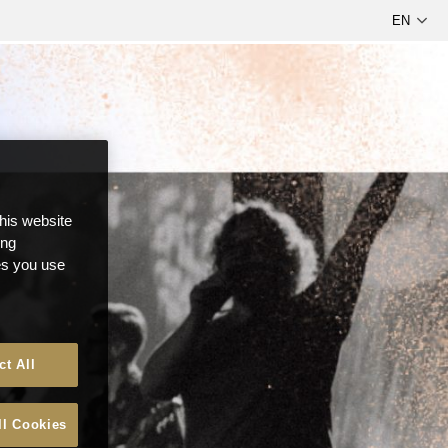
this website
ong
ces you use
ct All
ll Cookies