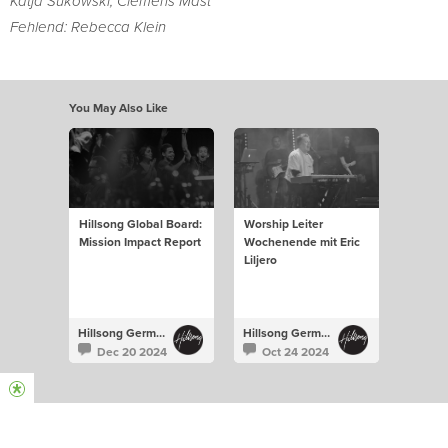
Katja Sukowski, Clemens Mast
Fehlend: Rebecca Klein
You May Also Like
Hillsong Global Board:
Worship Leiter
Mission Impact Report
Wochenende mit Eric
Liljero
Hillsong Germany
Hillsong Germany
Dec 20 2024
Oct 24 2024