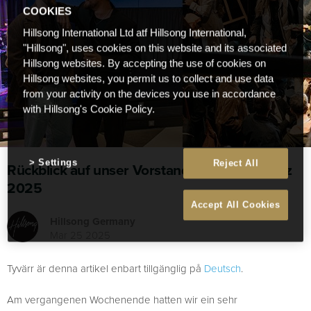
COOKIES
Hillsong International Ltd atf Hillsong International,
"Hillsong", uses cookies on this website and its associated
Hillsong websites. By accepting the use of cookies on
Hillsong websites, you permit us to collect and use data
from your activity on the devices you use in accordance
with Hillsong's Cookie Policy.
Settings
Reject All
Rückblick auf unser Vorstandstreffen im März
2025
Accept All Cookies
Hillsong Germany
Mar 25 2025
Tyvärr är denna artikel enbart tillgänglig på
Deutsch
.
Am vergangenen Wochenende hatten wir ein sehr