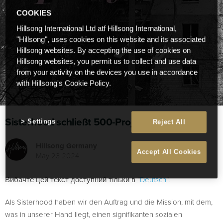
COOKIES
Hillsong International Ltd atf Hillsong International,
"Hillsong", uses cookies on this website and its associated
Hillsong websites. By accepting the use of cookies on
Hillsong websites, you permit us to collect and use data
from your activity on the devices you use in accordance
with Hillsong's Cookie Policy.
Sisterhood schließt 500-Projekte ab
Settings
Reject All
Hillsong Germany
Accept All Cookies
May 23 2024
Вибачте цей текст доступний тільки в “
Deutsch
”.
Als Sisterhood haben wir den Auftrag und die Mission, mit dem,
was in unserer Hand liegt, einen signifikanten sozialen