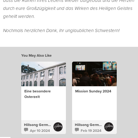
dass die Ruinen ihres Lebens wieder aufgebaut und die Herzen
durch eure Großzügigkeit und das Wirken des Heiligen Geistes
geheilt werden.
Nochmals herzlichen Dank, ihr unglaublichen Schwestern!
You May Also Like
Eine besondere
Mission Sunday 2024
Osterzeit
Hillsong Germany
Hillsong Germany
Apr 10 2024
Feb 19 2024