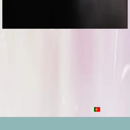
프랑스어로 힐송
que la lumière soit.
2017
Que la lumière soit
Let There Be Light - Live
2016
•
Let there be light.
•
Hillsong Worship
Que Sea La Luz
2017
•
El Eco De Su Voz
•
힐송 스페인어
Que la lumière soit
2017
•
que la lumière soit.
•
프랑스어로 힐송
Toen Werd Het Licht
2017
•
Toen Werd Het Licht
•
네덜란드어로 힐송
Да будет свет
2017
•
Да будет свет
•
힐송의 러시아어
Que Haja Luz
2018
•
quão lindo esse nome.
•
포르투갈어로 힐송
지금 듣기