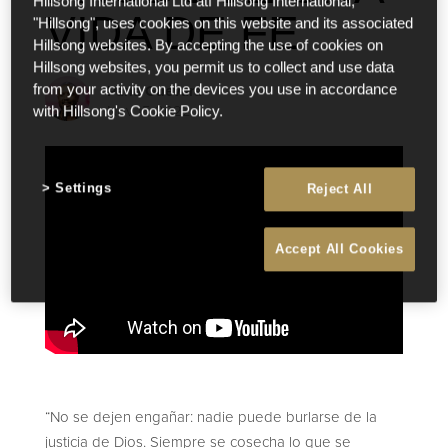
Hillsong International Ltd atf Hillsong International,
VIDA DE FE
"Hillsong", uses cookies on this website and its associated
Hillsong websites. By accepting the use of cookies on
Hillsong websites, you permit us to collect and use data
Pana Guevara
from your activity on the devices you use in accordance
Nov 15 2022
with Hillsong's Cookie Policy.
Settings
Reject All
Accept All Cookies
“No se dejen engañar: nadie puede burlarse de la
justicia de Dios. Siempre se cosecha lo que se