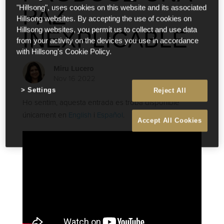
PAZ
"Hillsong", uses cookies on this website and its associated
Hillsong websites. By accepting the use of cookies on
Hillsong websites, you permit us to collect and use data
INEXPLICABLE
from your activity on the devices you use in accordance
with Hillsong's Cookie Policy.
Miru Lucero
Nov 16 2022
Settings
Reject All
Ho sentim, aquesta entrada es troba disponible
únicament en
English
i
Español
.
Accept All Cookies