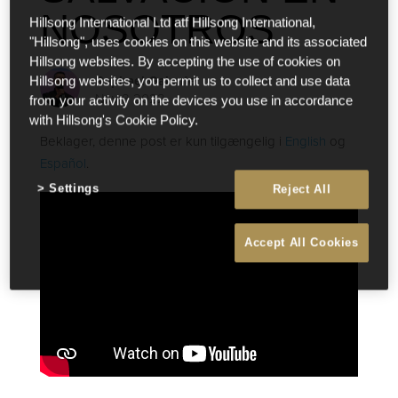
NOSOTROS
Hillsong International Ltd atf Hillsong International,
"Hillsong", uses cookies on this website and its associated
Hillsong websites. By accepting the use of cookies on
Raphael Galante
Hillsong websites, you permit us to collect and use data
Nov 8 2022
from your activity on the devices you use in accordance
with Hillsong's Cookie Policy.
Beklager, denne post er kun tilgængelig i
English
og
Español
.
Settings
Reject All
Accept All Cookies