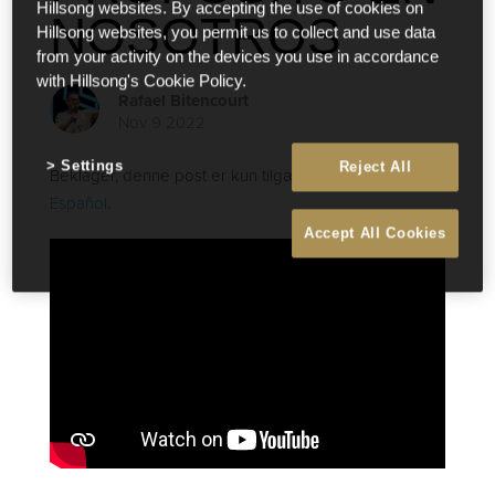
Hillsong websites. By accepting the use of cookies on
NOSOTROS
Hillsong websites, you permit us to collect and use data
from your activity on the devices you use in accordance
with Hillsong's Cookie Policy.
Rafael Bitencourt
Nov 9 2022
Settings
Reject All
Beklager, denne post er kun tilgængelig i
English
og
Español
.
Accept All Cookies