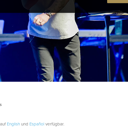
s
 auf
English
und
Español
verfügbar.