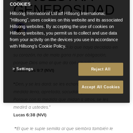
COOKIES
GENEROSIDAD
Hillsong International Ltd atf Hillsong International,
"Hillsong", uses cookies on this website and its associated
Lucy Mendez
Hillsong websites. By accepting the use of cookies on
Nov 26 2021
Hillsong websites, you permit us to collect and use data
from your activity on the devices you use in accordance
with Hillsong's Cookie Policy.
“
Cada uno debe dar según lo que haya decidido en
su corazón, no de mala gana ni por obligación,
porque Dios ama al que da con alegría.”
Settings
Reject All
2 Corintios 9:7 (NVI)
“
Den, y se les dará: se les echará en el regazo una
Accept All Cookies
medida llena, apretada, sacudida y desbordante.
Porque con la medida que midan a otros, se les
medirá a ustedes.”
Lucas 6:38 (NVI)
“
El que le suple semilla al que siembra también le