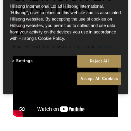
NOSOTROS
Hillsong International Ltd atf Hillsong International,
"Hillsong", uses cookies on this website and its associated
Hillsong websites. By accepting the use of cookies on
Hillsong websites, you permit us to collect and use data
Raphael Galante
Nov 8 2022
from your activity on the devices you use in accordance
with Hillsong's Cookie Policy.
Maaf, entri ini hanya tersedia di
English
dan
Español
.
Settings
Reject All
Accept All Cookies