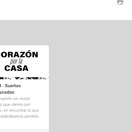
1 - Sueños
aurados
experto en revivir
lo que damos por
, en encontrar lo que
nsiderábamos perdido.