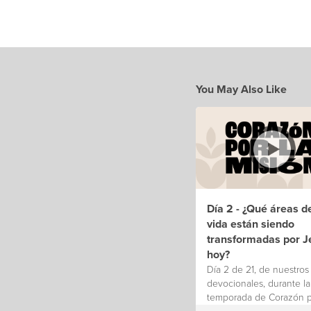
You May Also Like
Día 2 - ¿Qué áreas d
vida están siendo
transformadas por J
hoy?
Día 2 de 21, de nuestros
devocionales, durante la
temporada de Corazón p
Misión 2024.