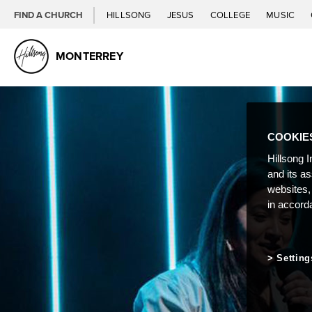
FIND A CHURCH
HILLSONG
JESUS
COLLEGE
MUSIC
MONTERREY
COOKIE
Hillsong I
and its a
websites,
in accord
Setting