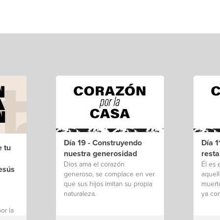
Día 19 - Construyendo
Día 1
e tu
nuestra generosidad
rest
Dios ama el corazón
Él es 
esús
generoso, se complace en ver
aquel
que sus hijos imitan su propia
muerto
naturaleza.
ya co
or la