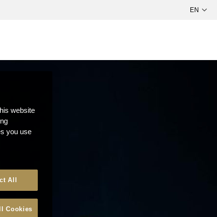
this website
ong
ces you use
ct All
ll Cookies