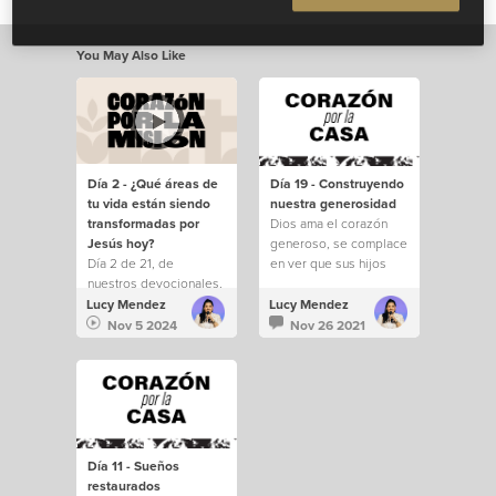
You May Also Like
Día 2 - ¿Qué áreas de
Día 19 - Construyendo
tu vida están siendo
nuestra generosidad
transformadas por
Dios ama el corazón
Jesús hoy?
generoso, se complace
Día 2 de 21, de
en ver que sus hijos
nuestros devocionales,
imitan su propia
durante la temporada
naturaleza.
Lucy Mendez
Lucy Mendez
de Corazón por la
Nov 5 2024
Nov 26 2021
Misión 2024.
Día 11 - Sueños
restaurados