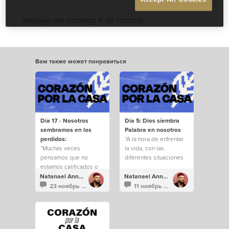
Mensaje del domingo 6 de Octubre
Вам также может понравиться
Día 17 - Nosotros
Día 5: Dios siembra
sembramos en los
Palabra en nosotros
perdidos:
“A la hora de enfrentar
“Muchas veces
la vida, con las
pensamos que no
diferentes situaciones
estamos calificados o
que vivimos y
que no somos las
tendremos por delante,
Natanael Annacondia
Natanael Annacondia
personas correctas,
nunca debemos olvidar
23 ноябрь 2022
11 ноябрь 2022
pero es hermoso saber
lo que él ya habló y
que el que nos creó y
sembró en nuestros
nos conoce mejor que
corazones. Es en
nadie, nos elige y nos
medio de esas cosas,