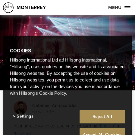
MONTERREY
MENU
COOKIES
Hillsong International Ltd atf Hillsong International,
"Hillsong", uses cookies on this website and its associated
Hillsong websites. By accepting the use of cookies on
Hillsong websites, you permit us to collect and use data
from your activity on the devices you use in accordance
with Hillsong's Cookie Policy.
Natanael Annacondia
6 окт 2019
Settings
Reject All
Извините, этот текст доступен только на “
English
” и
“
Español
”.
Accept All Cookies