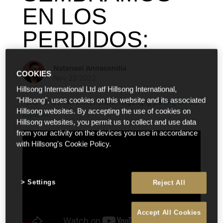
EN LOS
PERDIDOS:
Natanael Annacondia
COOKIES
Nov 23 2022
Hillsong International Ltd atf Hillsong International,
"Hillsong", uses cookies on this website and its associated
Tyvärr är denna artikel enbart tillgänglig på
English
och
Hillsong websites. By accepting the use of cookies on
Español
.
Hillsong websites, you permit us to collect and use data
from your activity on the devices you use in accordance
with Hillsong's Cookie Policy.
Settings
Reject All
Accept All Cookies