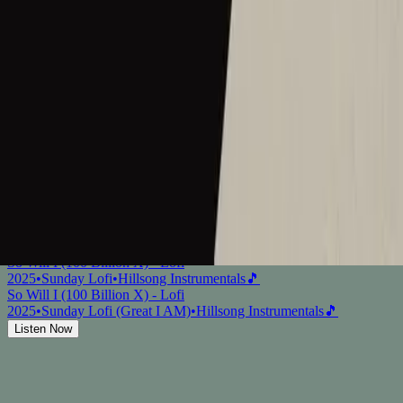
So Will I (100 Billion X)
2020
•
(in the meantime)
•
Hillsong United
So Will I (100 Billion X)
2020
•
Piano Reflections Vol. 5
•
Hillsong Instrumentals
🎵
So Will I (100 Billion X) - Live From Madison Square Garden
2021
•
The People Tour: Live From Madison Square
Garden
•
Hillsong United
Mafee Nakai (Billion Oha Kɛ Sɛɛ)
2021
•
Mafee Nakai (Billion Oha Kɛ Sɛɛ)
•
Hillsong in Ga
So Will I (100 Billion X) - Upright Piano
2023
•
Piano Reflections Vol. 8 (Upright Piano)
•
Hillsong
Instrumentals
🎵
So Will I (100 Billion X)
2024
•
Touch The Sky
•
Hillsong Instrumentals
🎵
So Will I (100 Billion X) - Selah Sessions
2025
•
Selah Sessions Vol. 2
•
Hillsong Instrumentals
🎵
So Will I (100 Billion X) - Lofi
2025
•
Sunday Lofi
•
Hillsong Instrumentals
🎵
So Will I (100 Billion X) - Lofi
2025
•
Sunday Lofi (Great I AM)
•
Hillsong Instrumentals
🎵
Listen Now