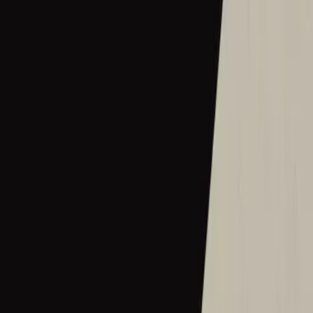
Quand Tu parles (100 milliards de fois)
2018
•
Quand Tu parles (100 milliards de fois)
•
Hillsong in French
Sal Ek Ook (‘n Honderd Biljoen Keer)
2018
•
Sal Ek Ook (‘n Honderd Biljoen Keer)
•
Hillsong In Afrikaans
我也会 (千亿次)
2018
•
我也会 (千亿次)
•
Hillsong in Simplified Chinese
나 또한 (수천만번이라도)
2018
•
나 또한 (수천만번이라도)
•
Hillsong in Korean
Ku Juga (Bermilyar X)
2018
•
Ku Juga (Bermilyar X)
•
Hillsong in Indonesian
So Will I (100 Billion X)
2018
•
So Will I (100 Billion X)
•
Hillsong United
So Will I (100 Billion X) - Radio Edit
2018
•
So Will I (100 Billion X)
•
Hillsong United
So Will I (100 Billion X) - Live at Hillsong Conference
2018
•
So Will I (100 Billion X)
•
Hillsong United
So Will I (100 Billion X) - Baxter House III
2018
•
So Will I (100 Billion X)
•
Hillsong United
So Will I (100 Billion X) - Bodytalkr Remix
2018
•
So Will I (100 Billion X)
•
Hillsong United
So Will I (100 Billion X) - Orchestral Version
2018
•
So Will I (100 Billion X)
•
Hillsong United
So Will I (100 Billion X) - Alternate Radio Edit
2018
•
So Will I (100 Billion X)
•
Hillsong United