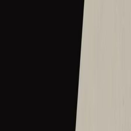
SO WILL I (100 Billion X) Acoustic
2018
•
So Will I (100 Billion X)
•
Hillsong United
So Will I (100 Billion X) - Live
2018
•
There Is More
•
Hillsong Worship
Quand Tu parles (100 milliards de fois)
2018
•
Il y a plus
•
Hillsong in French
So Will I (100 Billion X) - Instrumental
2018
•
There Is More (Instrumental)
•
Hillsong Worship
🎵
나 또한 (수천만번이라도)
2018
•
날 자녀라 하시네
•
Hillsong in Korean
Буду славить я (миллиарды раз)
2019
•
Я знаю, кто я в Тебе
•
Hillsong in Russian
我也会 (千亿次)
2019
•
名分祢已赐给我
•
Hillsong in Simplified Chinese
Ska Också Jag (Sjunga Om Igen I Evighet)
2019
•
Ger Dig Allt
•
Hillsong in Swedish
私も (千億回でも)
2019
•
なんて麗しい名
•
Hillsong in Japanese
나 또한 (수천만번이라도)
2020
•
지극히 높으신 주
•
Hillsong in Korean
ข้าจะทำ (100 พันล้าน)
2020
•
จอมราชา
•
Hillsong in Thai