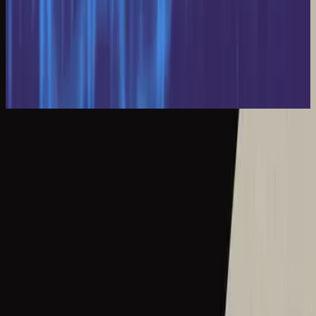
Hillsong in Dutch
Door Uw Woord (100 Miljoen X)
2018
Door Uw Woord (100 Miljoen X)
So Will I (100 Billion X)
2017
•
Wonder
•
Hillsong United
Door Uw Woord (100 Miljoen X)
2018
•
Door Uw Woord (100 Miljoen X)
•
Hillsong in Dutch
Yo También (Un Billón De Veces)
2018
•
Yo También (Un Billón De Veces)
•
Hillsong En Español
Eu Também (100 Bilhões X)
2018
•
Eu Também (100 Bilhões X)
•
Hillsong in Portuguese
Dann Auch Ich (100 Milliarden X)
2018
•
Dann Auch Ich (100 Milliarden X)
•
Hillsong in German
БУДУ СЛАВИТЬ Я (МИЛЛИАРДЫ РАЗ)
2018
•
БУДУ СЛАВИТЬ Я (МИЛЛИАРДЫ РАЗ)
•
Hillsong in
Russian