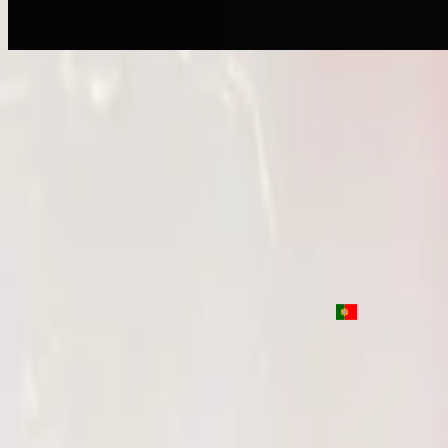
Toen Werd Het Licht
Let There Be Light - Live
2016
•
Let there be light.
•
Hillsong Worship
Que Sea La Luz
2017
•
El Eco De Su Voz
•
Hillsong En Español
Que la lumière soit
2017
•
que la lumière soit.
•
Hillsong in French
Toen Werd Het Licht
2017
•
Toen Werd Het Licht
•
Hillsong in Dutch
Да будет свет
2017
•
Да будет свет
•
Hillsong in Russian
Que Haja Luz
2018
•
quão lindo esse nome.
•
Hillsong in Portuguese
Nu luisteren