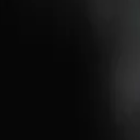
Hillsong in Dutch
Toen Werd Het Licht