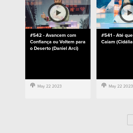
#542 - Avancem com
#541 - Até qu
Confiança ou Voltem para
Caiam (Cidália
o Deserto (Daniel Arci)
May 22 2023
May 22 2023