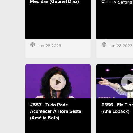
Medidas (Gabriel Diaz)
Coração (Ana 
Setting
Jun 28 2023
Jun 28 2023
#557 - Tudo Pode
#556 - Ela Ti
Acontecer À Hora Sexta
(Ana Loback)
(Amélia Boto)