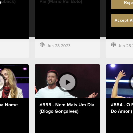
Loback)
Pai (Mário Rui Boto)
(Ana Loba
s
Reje
Accept A
Jun 28 2023
Jun 28
nha Nome
#555 - Nem Mais Um Dia
#554 - O
(Diogo Gonçalves)
Do Amor (P