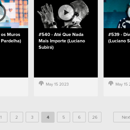
e os Muros
#540 - Até Que Nada
#539 - Dív
 Pardelha)
Mais Importe (Luciano
(Luciano S
Subirá)
May 15 2023
May 15 
1
2
3
4
5
6
26
Nex