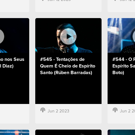
o nos Seus
#545 - Tentações de
#544 - O 
l Diaz)
Quem É Cheio de Espírito
Espírito S
Santo (Rúben Barradas)
Boto)
Jun 2 2023
Jun 2 2