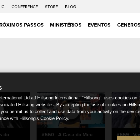
IC
CONFERENCE
STORE
BLOG
RÓXIMOS PASSOS
MINISTÉRIOS
EVENTOS
GENEROS
S
nternational Ltd atf Hillsong International, "Hillsong", uses cookies on 
ssociated Hillsong websites. By accepting the use of cookies on Hills
 you permit us to collect and use data from your activity on the devi
ance with Hillsong's Cookie Policy.
s do
#560 - A Casa do Meu
#559 - Va