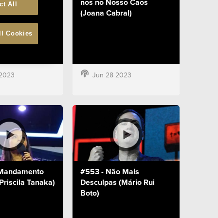
ck)
nos no Nosso Caos
ct All
(Joana Cabral)
ll Cookies
 2023
Jun 28 2023
 Mandamento
#553 - Não Mais
riscila Tanaka)
Desculpas (Mário Rui
Boto)