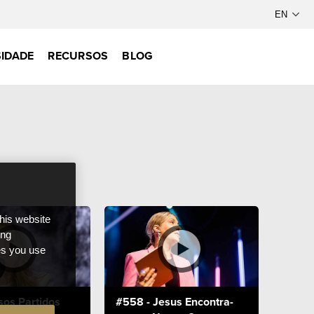
IDADE
RECURSOS
BLOG
this website
ong
ces you use
sos Partidos
#558 - Jesus Encontra-