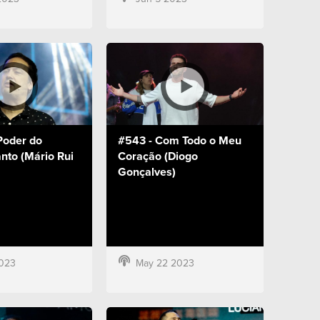
Poder do
#543 - Com Todo o Meu
anto (Mário Rui
Coração (Diogo
Gonçalves)
023
May 22 2023