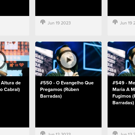
Jun 19 2023
Jun 19 
 Altura de
#550 - O Evangelho Que
#549 - Me
co Cabral)
Pregamos (Rúben
Maria A M
Barradas)
Fugimos (
Barradas)
Jun 12 2023
Jun 12 