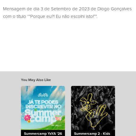
Mensagem de dia 3 de Setembro de 2023 de Diogo Gonçalves
com o título “”Porque eu?! Eu não escolhi isto!””.
You May Also Like
Summercamp YxYA '26
Summercamp 2 - Kids