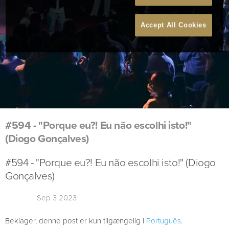
Accept All Cookies
#594 - "Porque eu?! Eu não escolhi isto!"
(Diogo Gonçalves)
#594 - "Porque eu?! Eu não escolhi isto!" (Diogo
Gonçalves)
Sep 3 2023
Beklager, denne post er kun tilgængelig i
Português
.