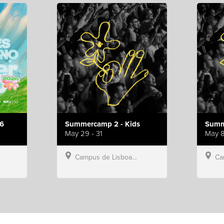
6
Summercamp 2 - Kids
Summ
May 29 - 31
May 8
Campus de Lisboa, Hillsong Portugal
Campu