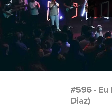
#596 - Eu 
Diaz)