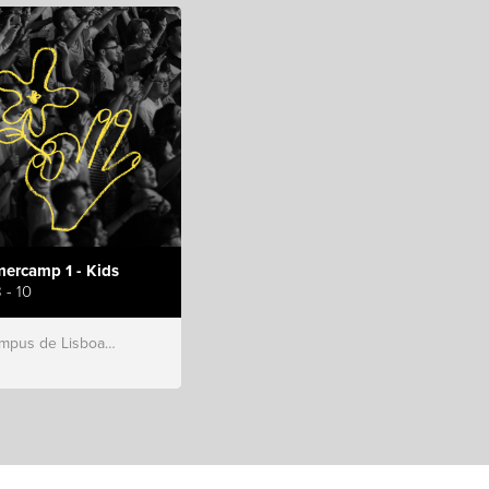
ercamp 1 - Kids
 - 10
s de Lisboa, Hillsong Portugal