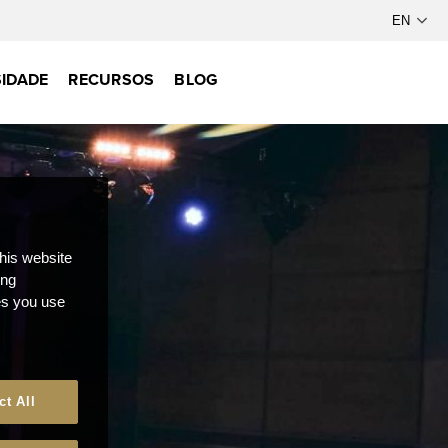
IDADE
RECURSOS
BLOG
this website
ong
ces you use
ct All