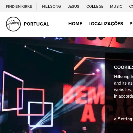
FIND EN KIRKE
HILLSONG
JESUS
COLLEGE
MUSIC
C
HOME
LOCALIZAÇÕES
P
PORTUGAL
COOKIE
Hillsong I
and its a
websites,
in accord
Setting