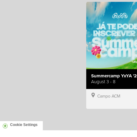
Summercamp YxYA '2
August 3 - 8
Campo ACM
Cookie Settings