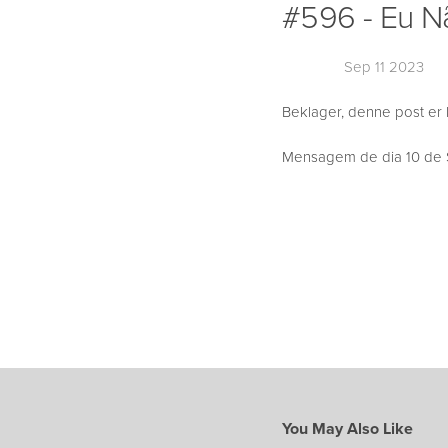
#596 - Eu Nã
Sep 11 2023
Beklager, denne post er 
Mensagem de dia 10 de S
You May Also Like