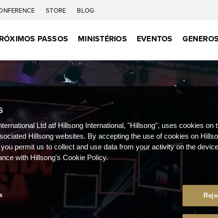
ONFERENCE
STORE
BLOG
RÓXIMOS PASSOS
MINISTÉRIOS
EVENTOS
GENEROS
S
nternational Ltd atf Hillsong International, "Hillsong", uses cookies on 
ssociated Hillsong websites. By accepting the use of cookies on Hills
 you permit us to collect and use data from your activity on the devi
ance with Hillsong's Cookie Policy.
s
Reje