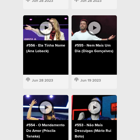
Jun 28 2023
Jun 28 2023
#556 - Ela Tinha Nome
#555 - Nem Mais Um
(Ana Loback)
Dia (Diogo Gonçalves)
Jun 28 2023
Jun 19 2023
#554 - O Mandamento
#553 - Não Mais
Do Amor (Priscila
Desculpas (Mário Rui
Tanaka)
Boto)