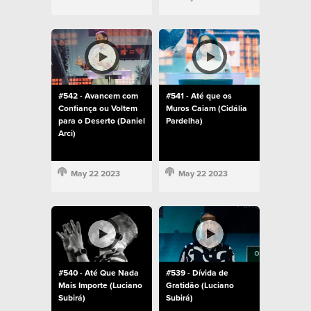
#542 - Avancem com
#541 - Até que os
Confiança ou Voltem
Muros Caiam (Cidália
para o Deserto (Daniel
Pardelha)
Arci)
May 22 2023
May 22 2023
#540 - Até Que Nada
#539 - Dívida de
Mais Importe (Luciano
Gratidão (Luciano
Subirá)
Subirá)