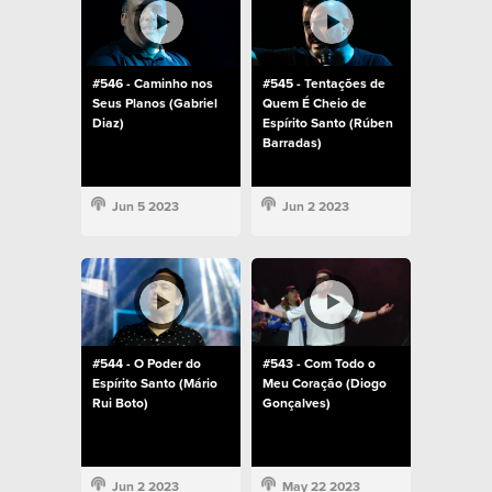
#546 - Caminho nos
#545 - Tentações de
Seus Planos (Gabriel
Quem É Cheio de
Diaz)
Espírito Santo (Rúben
Barradas)
Jun 5 2023
Jun 2 2023
#544 - O Poder do
#543 - Com Todo o
Espírito Santo (Mário
Meu Coração (Diogo
Rui Boto)
Gonçalves)
Jun 2 2023
May 22 2023