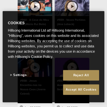
#560 - A Casa do Meu
#559 - Vasos Partidos
COOKIES
Pai (Mário Rui Boto)
(Ana Loback)
Hillsong International Ltd atf Hillsong International,
"Hillsong", uses cookies on this website and its associated
Hillsong websites. By accepting the use of cookies on
Hillsong websites, you permit us to collect and use data
Jun 28 2023
Jun 28 2023
from your activity on the devices you use in accordance
with Hillsong's Cookie Policy.
Settings
Reject All
#558 - Jesus
#557 - Tudo Pode
Encontra-nos no
Acontecer À Hora
Nosso Caos (Joana
Sexta (Amélia Boto)
Accept All Cookies
Cabral)