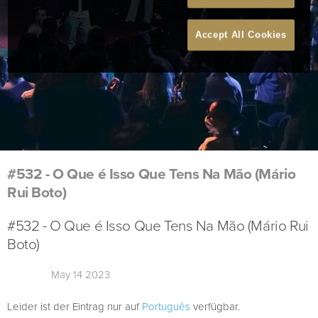
Accept All Cookies
#532 - O Que é Isso Que Tens Na Mão (Mário
Rui Boto)
#532 - O Que é Isso Que Tens Na Mão (Mário Rui
Boto)
May 14 2023
Leider ist der Eintrag nur auf
Português
verfügbar.