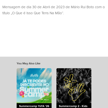
Mensagem de dia 30 de Abril de 2023 de Mário Rui Boto com o
título „O Que é Isso Que Tens Na Mão“.
You May Also Like
Summercamp YxYA '26
Summercamp 2 - Kids