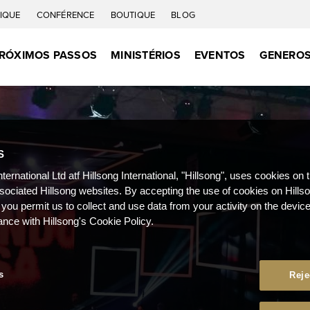
IQUE
CONFÉRENCE
BOUTIQUE
BLOG
RÓXIMOS PASSOS
MINISTÉRIOS
EVENTOS
GENEROS
S
nternational Ltd atf Hillsong International, "Hillsong", uses cookies on 
ssociated Hillsong websites. By accepting the use of cookies on Hills
 you permit us to collect and use data from your activity on the devi
ance with Hillsong's Cookie Policy.
s
Reje