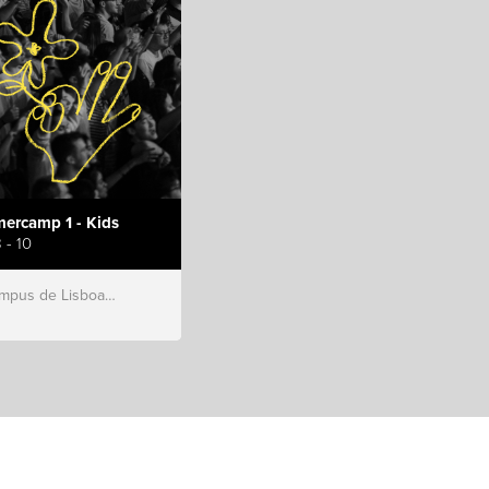
ercamp 1 - Kids
 - 10
s de Lisboa, Hillsong Portugal