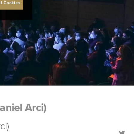
ll Cookies
niel Arci)
ci)