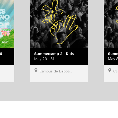
6
Summercamp 2 - Kids
Summ
May 29 - 31
May 8
Campus de Lisboa, Hillsong Portugal
Campu