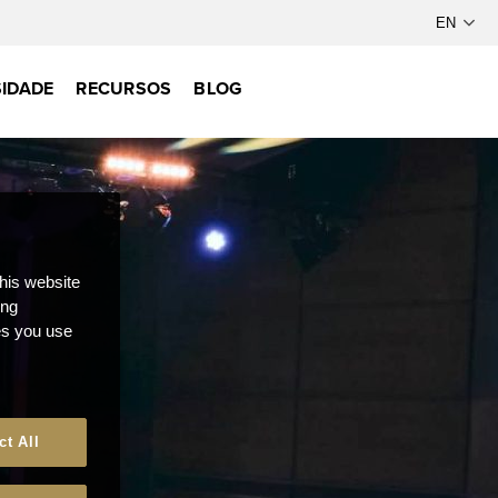
IDADE
RECURSOS
BLOG
this website
ong
ces you use
ct All