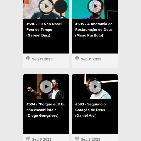
#596 - Eu Não Nasci
#595 - A Anatomia da
Fora de Tempo
Restauração de Deus
(Gabriel Diaz)
(Mário Rui Boto)
Sep 11 2023
Sep 11 2023
#594 - "Porque eu?! Eu
#593 - Segundo o
não escolhi isto!"
Coração de Deus
(Diogo Gonçalves)
(Daniel Arci)
Sep 3 2023
Sep 3 2023