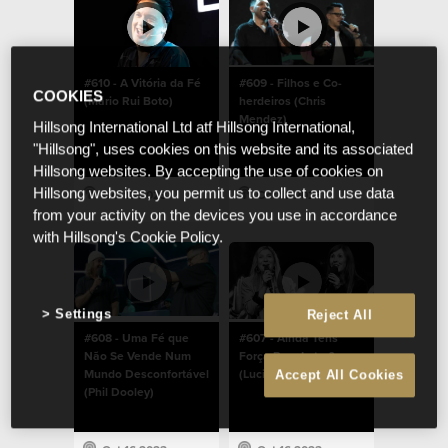
#610 - A Vitória da Fé
#609 - Filhos e Co-
COOKIES
(Mário Rui Boto)
herdeiros (Chris
Mendez)
Hillsong International Ltd atf Hillsong International,
"Hillsong", uses cookies on this website and its associated
Hillsong websites. By accepting the use of cookies on
Hillsong websites, you permit us to collect and use data
Oct 16 2023
Oct 16 2023
from your activity on the devices you use in accordance
with Hillsong's Cookie Policy.
Settings
Reject All
#608 - Uma Fé que
#607 - Ainda Tens
Não Se Vende Num
Força Para Lutar?
Mundo Desconfortável
(Lucinda Dooley)
Accept All Cookies
(Phil Dooley)