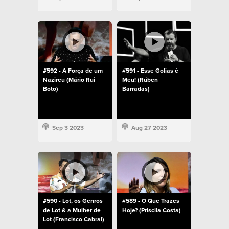
#592 - A Força de um
#591 - Esse Golias é
Nazireu (Mário Rui
Meu! (Rúben
Boto)
Barradas)
Sep 3 2023
Aug 27 2023
#590 - Lot, os Genros
#589 - O Que Trazes
de Lot & a Mulher de
Hoje? (Priscila Costa)
Lot (Francisco Cabral)