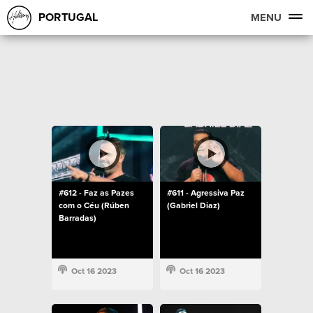
PORTUGAL
MENU
#612 - Faz as Pazes
#611 - Agressiva Paz
com o Céu (Rúben
(Gabriel Diaz)
Barradas)
Oct 16 2023
Oct 16 2023