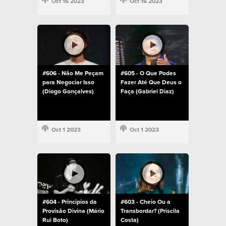
Oct 16 2023
Oct 16 2023
#606 - Não Me Peçam
#605 - O Que Podes
para Negociar Isso
Fazer Até Que Deus o
(Diogo Gonçalves)
Faça (Gabriel Diaz)
Oct 1 2023
Oct 1 2023
#604 - Principios da
#603 - Cheio Ou a
Provisão Divina (Mário
Transbordar? (Priscila
Rui Boto)
Costa)