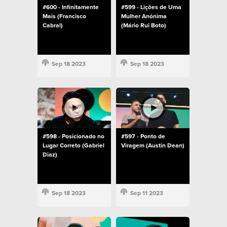
#600 - Infinitamente
#599 - Lições de Uma
Mais (Francisco
Mulher Anónima
Cabral)
(Mário Rui Boto)
Sep 18 2023
Sep 18 2023
#598 - Posicionado no
#597 - Ponto de
Lugar Correto (Gabriel
Viragem (Austin Dean)
Diaz)
Sep 18 2023
Sep 11 2023