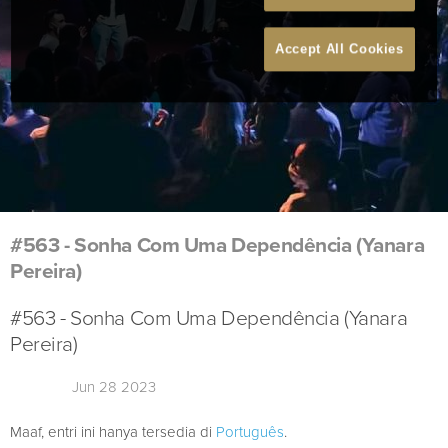
Accept All Cookies
#563 - Sonha Com Uma Dependência (Yanara
Pereira)
#563 - Sonha Com Uma Dependência (Yanara
Pereira)
Jun 28 2023
Maaf, entri ini hanya tersedia di
Português
.