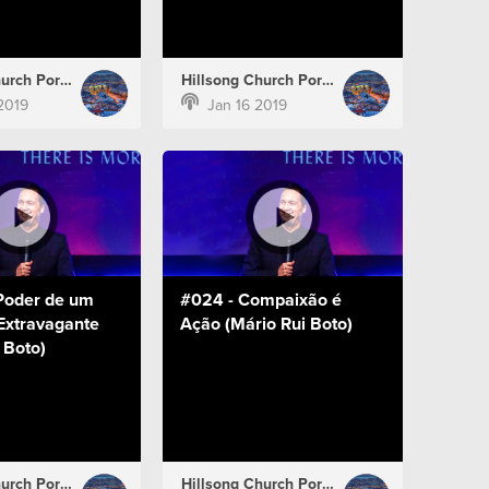
Hillsong Church Portugal
Hillsong Church Portugal
2019
Jan 16 2019
Poder de um
#024 - Compaixão é
 Extravagante
Ação (Mário Rui Boto)
 Boto)
Hillsong Church Portugal
Hillsong Church Portugal