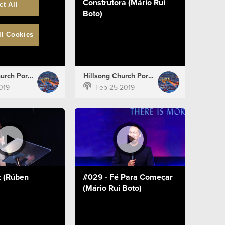
rradas)
Construtora (Mário Rui
ct All
Boto)
ll Cookies
Hillsong Church Portugal
Hillsong Church Portugal
019
Feb 25 2019
z (Rúben
#029 - Fé Para Começar
(Mário Rui Boto)