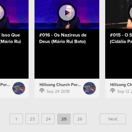
 Isso Que
#016 - Os Nazireus de
#015 - O 
(Mário Rui
Deus (Mário Rui Boto)
(Cidália P
Hillsong Church Portugal
Hillsong Church Portugal
Sep 24 2018
Sep 12 
1
23
24
25
26
Next