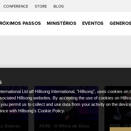
CONFERENCE
STORE
BLOG
RÓXIMOS PASSOS
MINISTÉRIOS
EVENTOS
GENEROS
S
nternational Ltd atf Hillsong International, "Hillsong", uses cookies on 
ssociated Hillsong websites. By accepting the use of cookies on Hills
 you permit us to collect and use data from your activity on the devi
ance with Hillsong's Cookie Policy.
ca Estarás
#036 - O Ritmo de Deus
#035 - O P