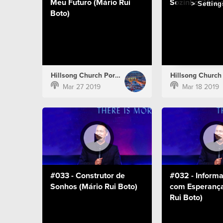
Meu Futuro (Mário Rui
Sozinho (Mário
Setting
Boto)
Hillsong Church Portugal
Mar 27 2019
Mar 18 2019
#033 - Construtor de
#032 - Inform
Sonhos (Mário Rui Boto)
com Esperança
Rui Boto)