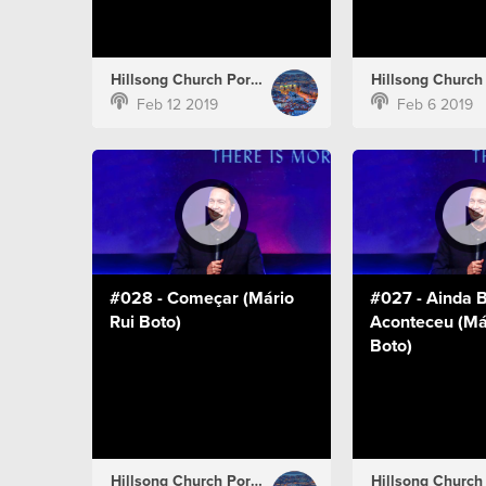
Hillsong Church Portugal
Feb 12 2019
Feb 6 2019
#028 - Começar (Mário
#027 - Ainda
Rui Boto)
Aconteceu (Má
Boto)
Hillsong Church Portugal