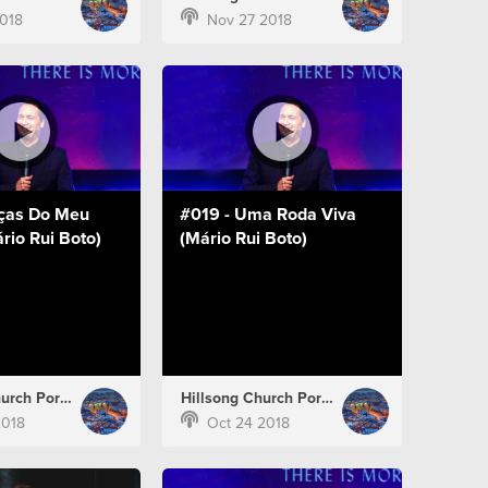
018
Nov 27 2018
ças Do Meu
#019 - Uma Roda Viva
rio Rui Boto)
(Mário Rui Boto)
Hillsong Church Portugal
Hillsong Church Portugal
2018
Oct 24 2018