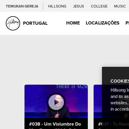
TEMUKAN GEREJA
HILLSONG
JESUS
COLLEGE
MUSIC
HOME
LOCALIZAÇÕES
P
PORTUGAL
COOKIE
Hillsong I
and its a
websites,
in accord
#038 - Um Vislumbre Do
#037 - Tu Nun