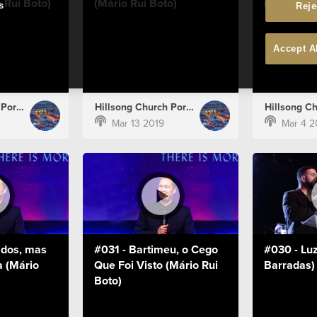
 Rui Boto)
(Mário Rui Boto)
(Rúben Ba
s
Reje
Accept A
Hillsong Church Portugal
Hillsong Church Portugal
Mar 13 2019
Mar 4 2
ados, mas
#031 - Bartimeu, o Cego
#030 - Lu
 (Mário
Que Foi Visto (Mário Rui
Barradas)
Boto)