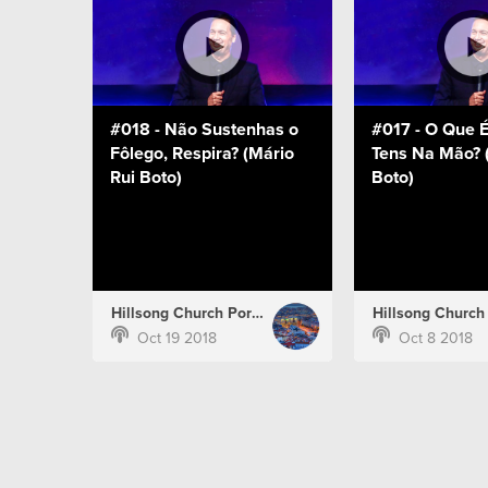
#018 - Não Sustenhas o
#017 - O Que É
Fôlego, Respira? (Mário
Tens Na Mão? 
Rui Boto)
Boto)
Hillsong Church Portugal
Oct 19 2018
Oct 8 2018