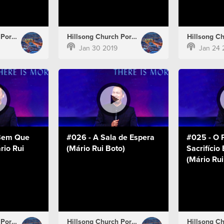
Hillsong Church Portugal
Hillsong Church Portugal
Jan 30 2019
Jan 24 
 Bem Que
#026 - A Sala de Espera
#025 - O 
rio Rui
(Mário Rui Boto)
Sacrifício
(Mário Rui
Hillsong Church Portugal
Hillsong Church Portugal