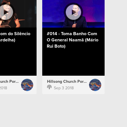
Som do Silêncio
#014 - Toma Banho Com
ardelha)
O General Naamã (Mário
Rui Boto)
Hillsong Church Portugal
Hillsong Church Portugal
2018
Sep 3 2018