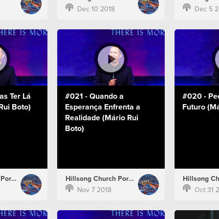
Dec 10 2018
Dec 5 2
as Ter Lá
#021 - Quando a
#020 - Pe
Rui Boto)
Esperança Enfrenta a
Futuro (Má
Realidade (Mário Rui
Boto)
Hillsong Church Portugal
Hillsong Church Portugal
Nov 7 2018
Oct 31 