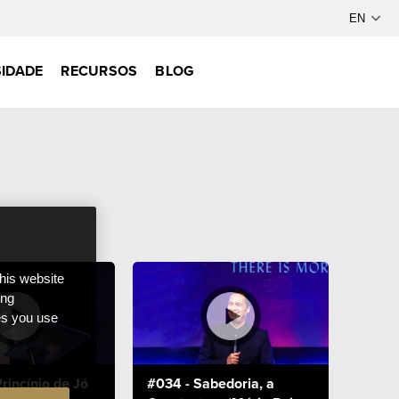
IDADE
RECURSOS
BLOG
this website
ong
ces you use
rincípio de Jó
#034 - Sabedoria, a