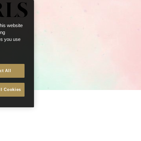
this website
ong
ces you use
ct All
ll Cookies