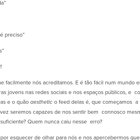
da”
 é preciso”
os”
!!
ue facilmente nós acreditamos. E é tão fácil num mundo
ras jovens nas redes sociais e nos espaços públicos, e 
elas e o quão
o feed delas é, que começamos a 
aesthetic
 vez seremos capazes de nos sentir bem connosco mes
 suficiente? Quem nunca caiu nesse erro?
 por esquecer de olhar para nós e nos apercebermos que