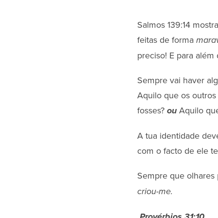
Salmos 139:14 mostr
feitas de forma
marav
preciso! E para além 
Sempre vai haver algo
Aquilo que os outros
fosses?
Aquilo qu
ou
A tua identidade dev
com o facto de ele t
Sempre que olhares p
criou-me.
Provérbios 31:10