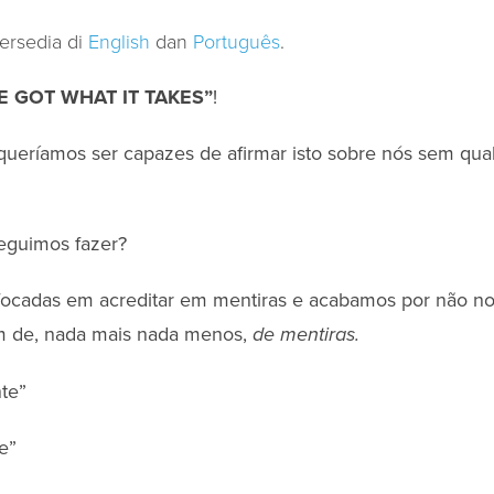
tersedia di
English
dan
Português
.
VE GOT WHAT IT TAKES”
!
queríamos ser capazes de afirmar isto sobre nós sem qu
eguimos fazer?
focadas em acreditar em mentiras e acabamos por não n
am de, nada mais nada menos,
de mentiras.
nte”
te”