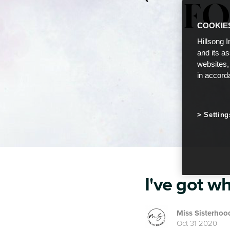
COOKIE
Hillsong I
and its a
websites,
in accord
Setting
I've got wh
Miss Sisterhoo
Oct 31 2020