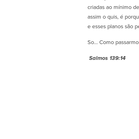
criadas ao mínimo d
assim o quis, é porq
e esses planos são pe
So… Como passarmos 
Salmos 139:14