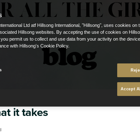
S
nternational Ltd atf Hillsong International, "Hillsong", uses cookies on 
ssociated Hillsong websites. By accepting the use of cookies on Hills
 you permit us to collect and use data from your activity on the devi
ance with Hillsong's Cookie Policy.
s
Reje
Accept A
at it takes
d