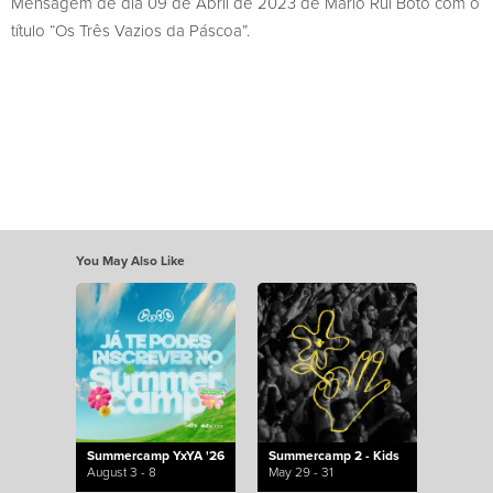
Mensagem de dia 09 de Abril de 2023 de Mário Rui Boto com o
título “Os Três Vazios da Páscoa”.
You May Also Like
Summercamp YxYA '26
Summercamp 2 - Kids
August 3 - 8
May 29 - 31