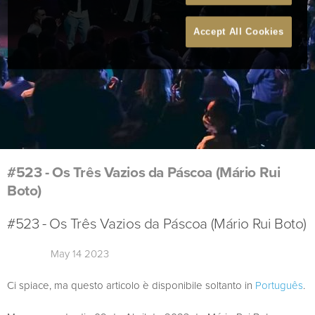
Accept All Cookies
#523 - Os Três Vazios da Páscoa (Mário Rui
Boto)
#523 - Os Três Vazios da Páscoa (Mário Rui Boto)
May 14 2023
Ci spiace, ma questo articolo è disponibile soltanto in
Português
.