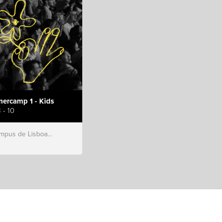
ercamp 1 - Kids
 - 10
s de Lisboa, Hillsong Portugal