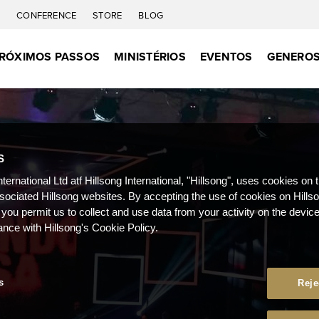
C
CONFERENCE
STORE
BLOG
RÓXIMOS PASSOS
MINISTÉRIOS
EVENTOS
GENEROS
S
nternational Ltd atf Hillsong International, "Hillsong", uses cookies on 
ssociated Hillsong websites. By accepting the use of cookies on Hills
 you permit us to collect and use data from your activity on the devi
ance with Hillsong's Cookie Policy.
s
Reje