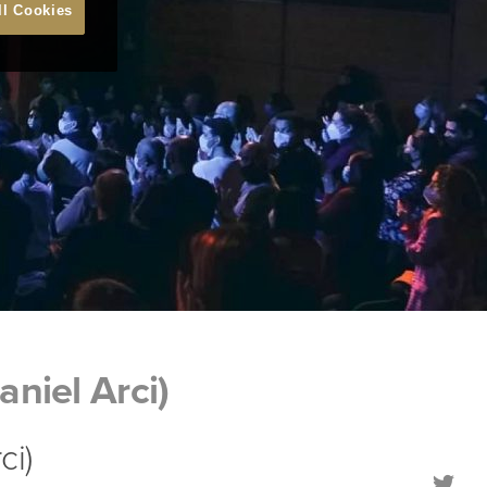
ll Cookies
niel Arci)
ci)