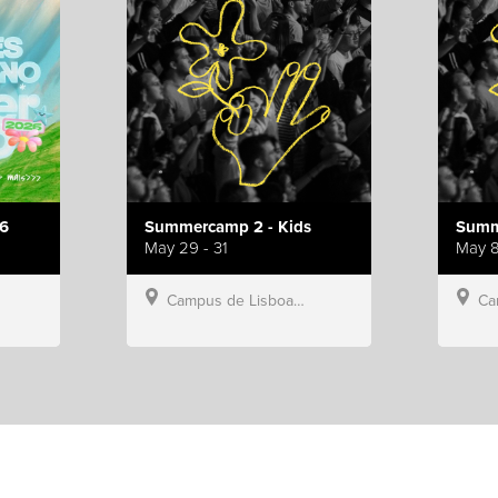
6
Summercamp 2 - Kids
Summ
May 29 - 31
May 8
Campus de Lisboa, Hillsong Portugal
Campu