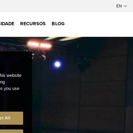
IDADE
RECURSOS
BLOG
this website
ong
ces you use
ct All