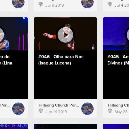
Jul 9 2019
Jul 4 2
va do
#046 - Olha para Nós
#045 - An
 (Lina
(Isaque Lucena)
Divinos (M
Hillsong Church Portugal
Hillsong Church Portugal
Jun 14 2019
May 28 