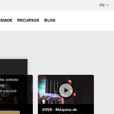
IDADE
RECURSOS
BLOG
this website
ong
ces you use
durance
#059 - Máquina de