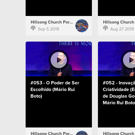
Hillsong Church Portugal
Sep 5 2019
Aug 27 2019
#053 - O Poder de Ser
#052 - Inovaç
Escolhido (Mário Rui
Criatividade (E
Boto)
de Douglas Go
Mário Rui Boto
Hillsong Church Portugal