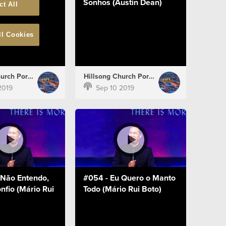
ardelha)
Sonhos (Austin Dean)
ct All
ll Cookies
Hillsong Church Portugal
Hillsong Church Portugal
2019
Sep 10 2019
 Não Entendo,
#054 - Eu Quero o Manto
nfio (Mário Rui
Todo (Mário Rui Boto)