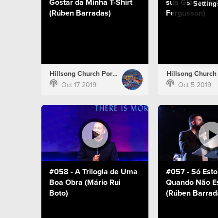
Gostar da Minha T-Shirt
sua Glória (Ro
Setting
(Rúben Barradas)
Fergusson)
Hillsong Church Portugal
Oct 17 2019
Oct 5 2019
#058 - A Trilogia de Uma
#057 - Só Esto
Boa Obra (Mário Rui
Quando Não Es
Boto)
(Rúben Barrad