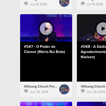
Jul 25 2019
Jul 19 2019
#047 - O Poder do
#048 - A Dádi
Clamor (Mário Rui Boto)
Agradecimento
Nielsen)
Hillsong Church Portugal
Jun 20 2019
Jun 20 2019