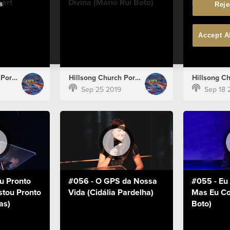
bert
Divina (Mário Rui Boto)
(Cidália P
s
Reje
Accept A
Hillsong Church Portugal
Hillsong Church Portugal
Sep 25 2019
Sep 18 
u Pronto
#056 - O GPS da Nossa
#055 - Eu
tou Pronto
Vida (Cidália Pardelha)
Mas Eu Co
as)
Boto)