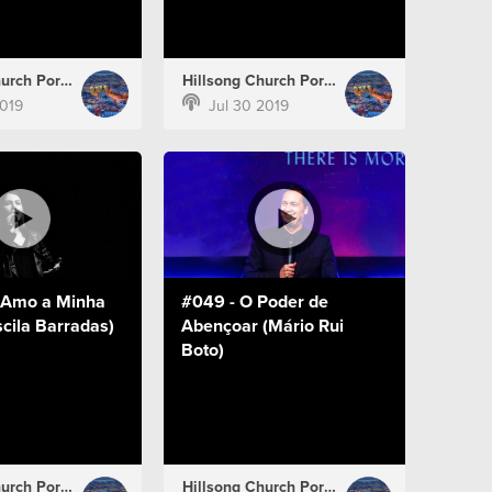
Hillsong Church Portugal
Hillsong Church Portugal
019
Jul 30 2019
 Amo a Minha
#049 - O Poder de
iscila Barradas)
Abençoar (Mário Rui
Boto)
Hillsong Church Portugal
Hillsong Church Portugal