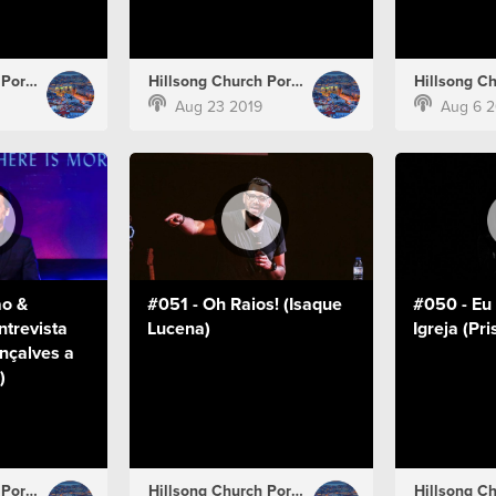
Hillsong Church Portugal
Hillsong Church Portugal
Aug 23 2019
Aug 6 2
ão &
#051 - Oh Raios! (Isaque
#050 - Eu
ntrevista
Lucena)
Igreja (Pr
nçalves a
)
Hillsong Church Portugal
Hillsong Church Portugal