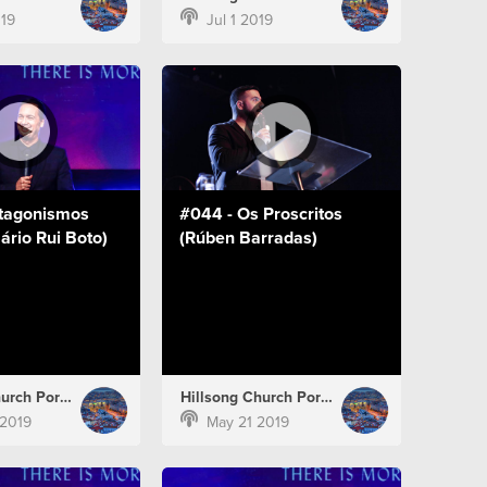
019
Jul 1 2019
tagonismos
#044 - Os Proscritos
ário Rui Boto)
(Rúben Barradas)
Hillsong Church Portugal
Hillsong Church Portugal
2019
May 21 2019