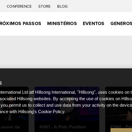
C
CONFERENCE
STORE
BLOG
RÓXIMOS PASSOS
MINISTÉRIOS
EVENTOS
GENEROS
S
nternational Ltd atf Hillsong International, "Hillsong", uses cookies on 
ssociated Hillsong websites. By accepting the use of cookies on Hills
 you permit us to collect and use data from your activity on the devi
ance with Hillsong's Cookie Policy.
Louvor da
#061 - A Pole Position
#060 - En