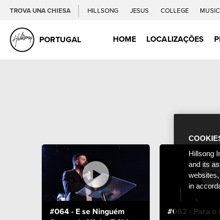
TROVA UNA CHIESA
HILLSONG
JESUS
COLLEGE
MUSI
HOME
LOCALIZAÇÕES
P
PORTUGAL
COOKIE
Hillsong I
and its a
websites,
in accord
#064 - E se Ninguém
#062 - Para o 