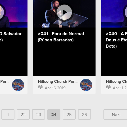
O Salvador
#041 - Fora do Normal
#040 - A F
o)
(Rúben Barradas)
Deus é Ete
Boto)
Hillsong Church Portugal
Hillsong Church Portugal
Apr 16 2019
Apr 11 
1
22
23
24
25
26
Next