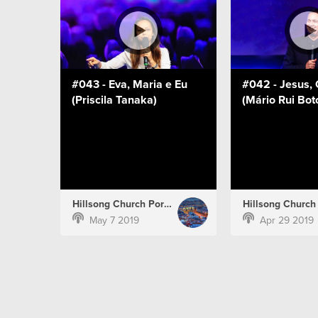
#043 - Eva, Maria e Eu
#042 - Jesus, 
(Priscila Tanaka)
(Mário Rui Bot
Hillsong Church Portugal
May 7 2019
Apr 29 2019