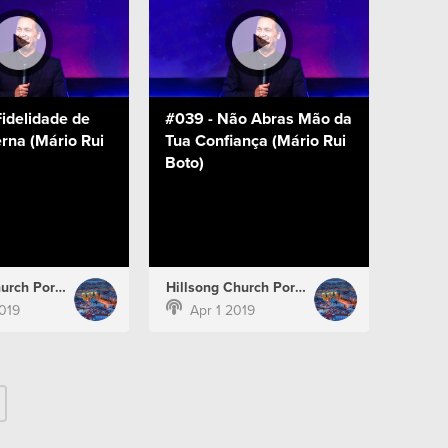
idelidade de
#039 - Não Abras Mão da
rna (Mário Rui
Tua Confiança (Mário Rui
Boto)
Hillsong Church Portugal
Hillsong Church Portugal
2019
Apr 1 2019