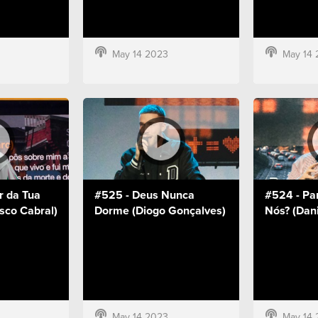
May 14 2023
May 14 
r da Tua
#525 - Deus Nunca
#524 - Pa
sco Cabral)
Dorme (Diogo Gonçalves)
Nós? (Dani
May 14 2023
May 14 