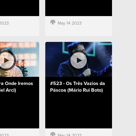
2023
May 14 2023
ra Onde Iremos
#523 - Os Três Vazios da
el Arci)
Páscoa (Mário Rui Boto)
2023
May 14 2023