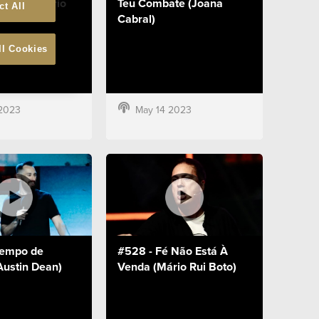
Confio (Mário
Teu Combate (Joana
ct All
Cabral)
ll Cookies
2023
May 14 2023
Tempo de
#528 - Fé Não Está À
Austin Dean)
Venda (Mário Rui Boto)