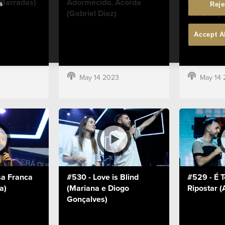
 Barradas)
Adormecido, Acorda
Dizes, Eu 
s
Reje
(Gabriel Diaz)
Rui Boto)
Accept A
May 14 2023
May 14 
sa Franca
#530 - Love is Blind
#529 - É 
a)
(Mariana e Diogo
Ripostar (
Gonçalves)