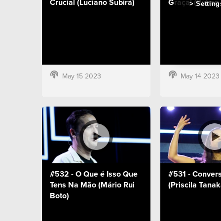
Crucial (Luciano Subirá)
Graça! (Rúben
Setting
May 15 2023
May 14 2023
#532 - O Que é Isso Que
#531 - Conver
Tens Na Mão (Mário Rui
(Priscila Tanak
Boto)