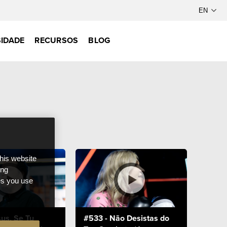
IDADE
RECURSOS
BLOG
this website
ong
ces you use
us, Se Tu
#533 - Não Desistas do