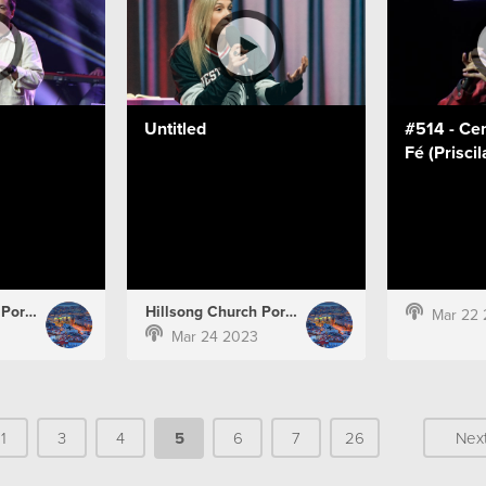
Untitled
#514 - Ce
Fé (Prisci
Hillsong Church Portugal
Hillsong Church Portugal
Mar 22
Mar 24 2023
1
3
4
5
6
7
26
Nex