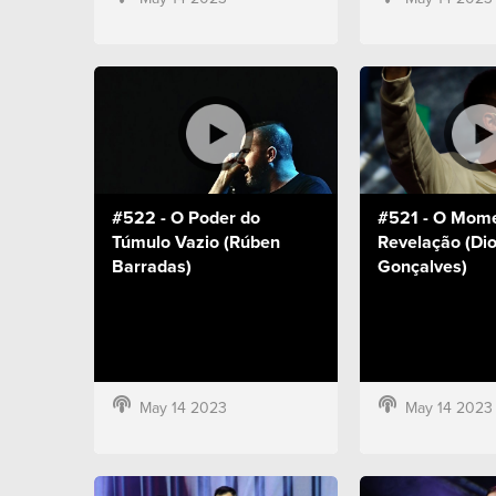
#522 - O Poder do
#521 - O Mome
Túmulo Vazio (Rúben
Revelação (Di
Barradas)
Gonçalves)
May 14 2023
May 14 2023