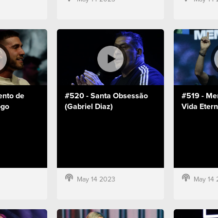
nto de
#520 - Santa Obsessão
#519 - Me
ogo
(Gabriel Diaz)
Vida Etern
May 14 2023
May 14 