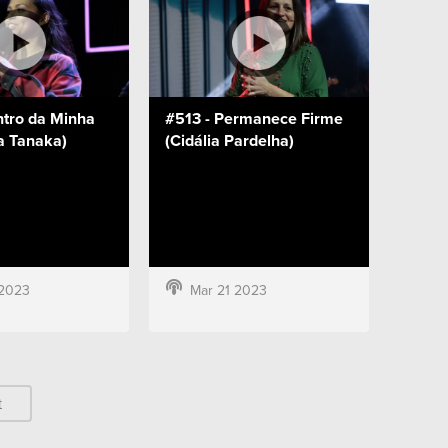
ntro da Minha
#513 - Permanece Firme
la Tanaka)
(Cidália Pardelha)
 2023
Mar 21 2023
t