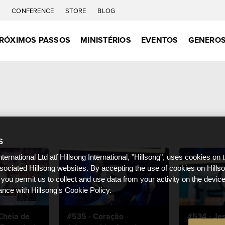
C
CONFERENCE
STORE
BLOG
RÓXIMOS PASSOS
MINISTÉRIOS
EVENTOS
GENEROS
S
nternational Ltd atf Hillsong International, "Hillsong", uses cookies on 
ssociated Hillsong websites. By accepting the use of cookies on Hills
 you permit us to collect and use data from your activity on the devi
ance with Hillsong's Cookie Policy.
Cheia de
#535 - Coração
#534 - Jes