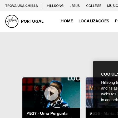
TROVA UNA CHIESA
HILLSONG
JESUS
COLLEGE
MUSI
HOME
LOCALIZAÇÕES
P
PORTUGAL
COOKIE
Hillsong I
and its a
websites,
in accord
#537 - Uma Pergunta
#536 - Maria, 